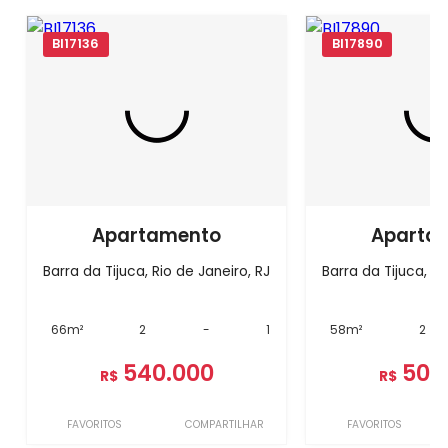
BI17136
BI17890
Apartamento
Aparta
Barra da Tijuca, Rio de Janeiro, RJ
Barra da Tijuca, Ri
66m²
2
-
1
58m²
2
540.000
500
R$
R$
FAVORITOS
COMPARTILHAR
FAVORITOS