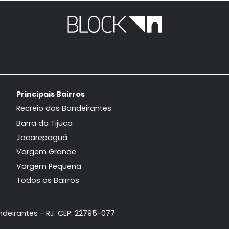
Apartamento
Apartam
Barra da Tijuca, Rio de Janeiro, RJ
Barra da Tijuca, Rio
58m²
2
-
1
52m²
2
500.000
550.
R$
R$
FAVORITOS
COMPARTILHAR
FAVORITOS