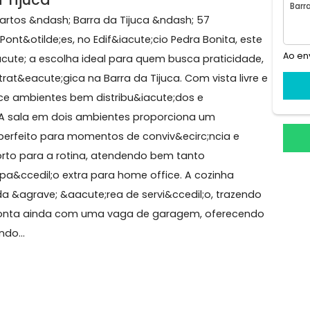
res sociais
2 elevadores de serviços
a da Tijuca
 2 quartos &ndash; Barra da Tijuca &ndash; 57
io Pont&otilde;es, no Edif&iacute;cio Pedra Bonita, e
; &eacute; a escolha ideal para quem busca praticida
e;o estrat&eacute;gica na Barra da Tijuca. Com vista liv
l oferece ambientes bem distribu&iacute;dos e
 o dia.A sala em dois ambientes proporciona um
hedor, perfeito para momentos de conviv&ecirc;ncia e
 conforto para a rotina, atendendo bem tanto
m espa&ccedil;o extra para home office. A cozinha
tegrada &agrave; &aacute;rea de servi&ccedil;o, traze
te;vel conta ainda com uma vaga de garagem, oferec