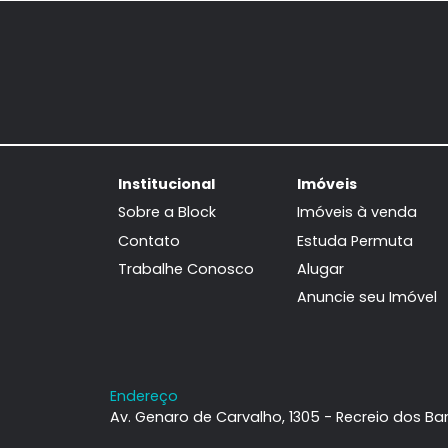
Apartamento
Barra da Tijuca, Rio de Janeiro, RJ
66m²
2
-
1
540.000
R$
FAVORITOS
COMPARTILHAR