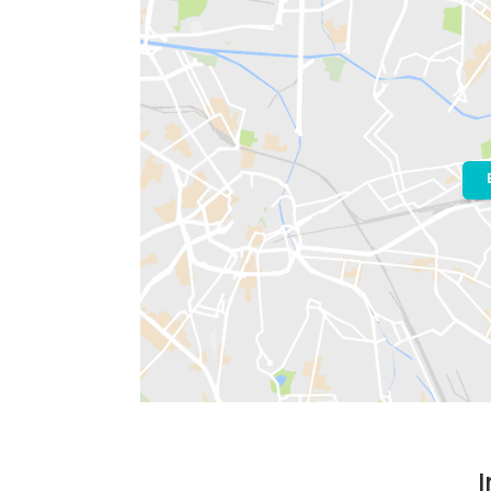
Localização do Imóvel
Condomínio:
Pontões da Barra
Bairro:
Barra da Tijuca
- Rio de Janeir
Endereço: Avenida Adolpho de Vasco