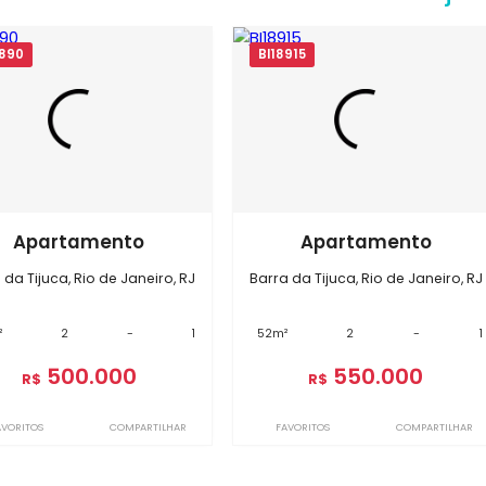
Imóveis semelhantes em
Barra 
BI17890
BI18915