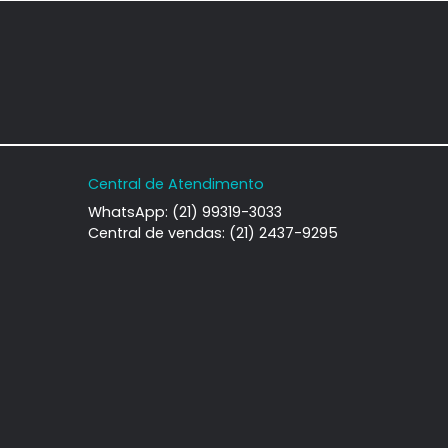
ento
Apartamento
 de Janeiro, RJ
Barra da Tijuca, Rio de Janeiro, RJ
-
1
65m²
2
-
1
000
610.000
R$
COMPARTILHAR
FAVORITOS
COMPARTILHAR