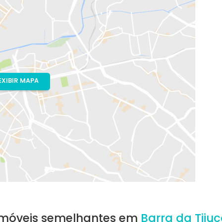
o, RJ
ncelos
EXIBIR MAPA