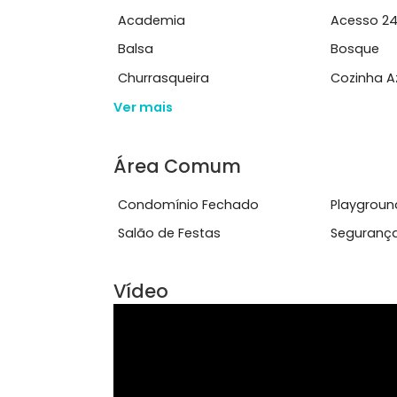
mais comodidade e seguran&ccedil;a
Ver mais
Características do Imóve
Academia
Ace
Balsa
Bos
Churrasqueira
Coz
Ver mais
Área Comum
Condomínio Fechado
Pla
Salão de Festas
Seg