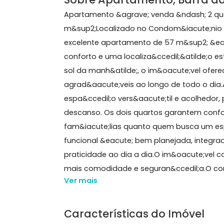
57 m²
2 quartos
1 banheiro
1 vaga
2 elevado
Sobre Apartamento, Barr
Apartamento &agrave; venda &ndash;
m&sup2;Localizado no Condom&iacute;n
excelente apartamento de 57 m&sup2
conforto e uma localiza&ccedil;&atild
sol da manh&atilde;, o im&oacute;ve
agrad&aacute;veis ao longo de todo
espa&ccedil;o vers&aacute;til e acol
descanso. Os dois quartos garantem
fam&iacute;lias quanto quem busca u
funcional &eacute; bem planejada, in
praticidade ao dia a dia.O im&oacu