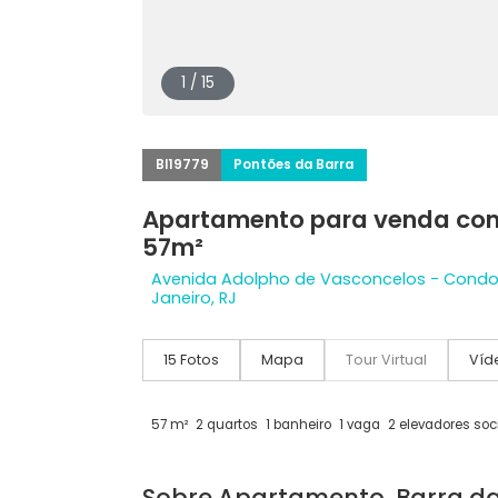
1 / 15
BI19779
Pontões da Barra
Apartamento para venda 
57m²
Avenida Adolpho de Vasconcelos - C
Janeiro, RJ
15 Fotos
Mapa
Tour Virtual