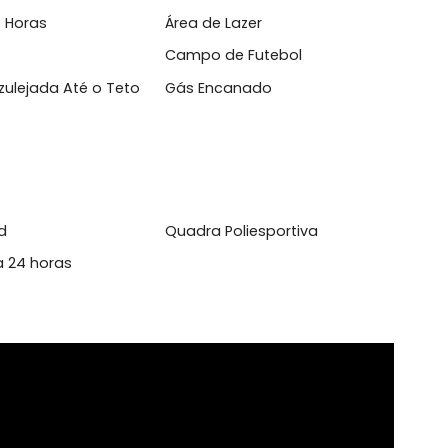
.O condo...
l
sso 24 Horas
Área de Lazer
que
Campo de Futebol
inha Azulejada Até o Teto
Gás Encanado
yground
Quadra Poliesportiva
urança 24 horas