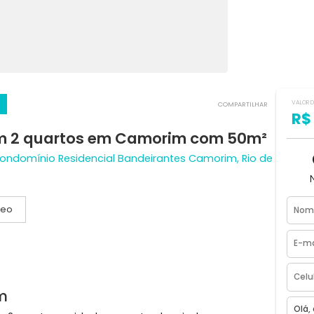
irantes
COMPART
a com 2 quartos em Camorim com 50
ínio Condomínio Residencial Bandeirantes Camorim, Ri
Vídeo
r social