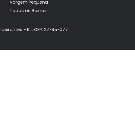
Principais Bairros
da
Recreio dos Bandeirantes
ta
Barra da Tijuca
Jacarepaguá
móvel
Vargem Grande
Vargem Pequena
Todos os Bairros
dos Bandeirantes - RJ. CEP: 22795-077