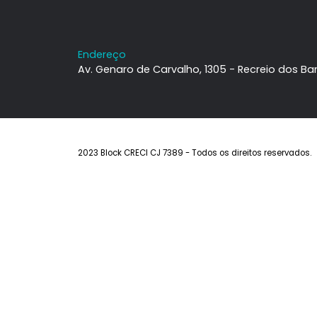
Institucional
Imóveis
Sobre a Block
Imóveis à ven
Contato
Estuda Permu
Trabalhe Conosco
Alugar
Anuncie seu I
Endereço
Av. Genaro de Carvalho, 1305 - Recreio 