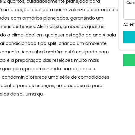
morim
to de 2 quartos, cuidadosamente planejado para
imóvel é uma opção ideal para quem valoriza o confort
o equipados com armários planejados, garantindo um
a os seus pertences. Além disso, ambos os quartos
ionando o clima ideal em qualquer estação do ano.A 
ma de ar condicionado tipo split, criando um ambiente
de relaxamento. A cozinha também está equipada co
anização e a preparação das refeições muito mais
 vaga de garagem, proporcionando comodidade e
disso, o condomínio oferece uma série de comodidade
 um parquinho para as crianças, uma academia para
 os dias de sol, uma qu...