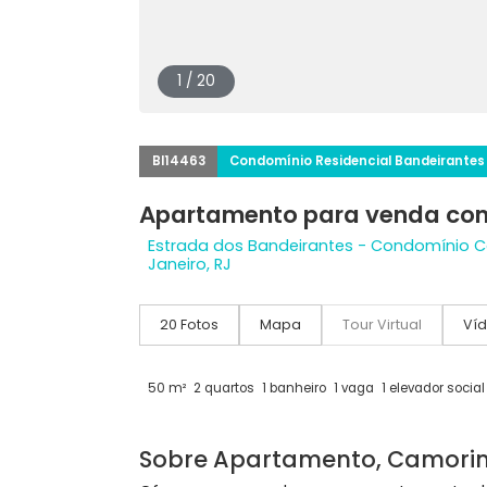
1 / 20
BI14463
Condomínio Residencial Bande
Apartamento para vend
Estrada dos Bandeirantes - Condom
Janeiro, RJ
20 Fotos
Mapa
Tour Virtual
50 m²
2 quartos
1 banheiro
1 vaga
1 elevado