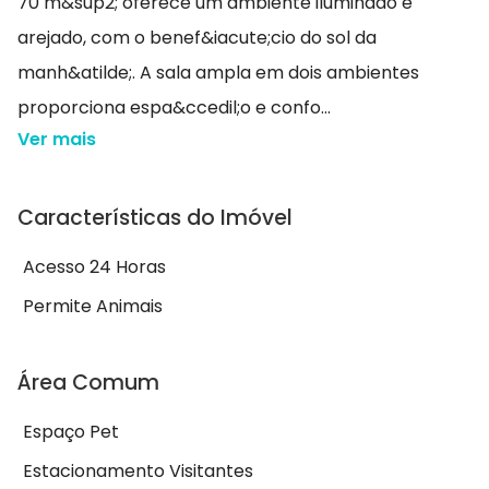
70 m&sup2; oferece um ambiente iluminado e
arejado, com o benef&iacute;cio do sol da
manh&atilde;. A sala ampla em dois ambientes
proporciona espa&ccedil;o e confo...
Ver mais
Características do Imóvel
Acesso 24 Horas
Permite Animais
Área Comum
Espaço Pet
Estacionamento Visitantes