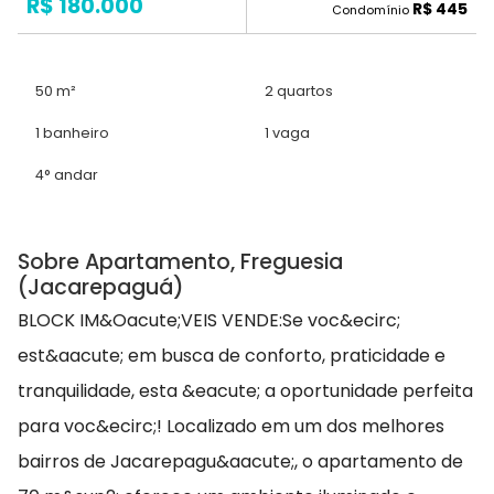
R$ 180.000
R$ 445
Condomínio
50 m²
2 quartos
1 banheiro
1 vaga
4° andar
Sobre Apartamento, Freguesia
(Jacarepaguá)
BLOCK IM&Oacute;VEIS VENDE:Se voc&ecirc;
est&aacute; em busca de conforto, praticidade e
tranquilidade, esta &eacute; a oportunidade perfeita
para voc&ecirc;! Localizado em um dos melhores
bairros de Jacarepagu&aacute;, o apartamento de