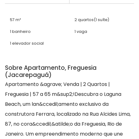
57 m²
2 quartos
(1 suíte)
1 banheiro
1 vaga
1 elevador social
Sobre Apartamento, Freguesia
(Jacarepaguá)
Apartamento &agrave; Venda | 2 Quartos |
Freguesia | 57 a 65 m&sup2;!Descubra o Laguna
Beach, um lan&ccedil;amento exclusivo da
construtora Ferrara, localizado na Rua Alcides Lima,
87, no cora&ccedil;&atilde;o da Freguesia, Rio de
Janeiro. Um empreendimento moderno que une