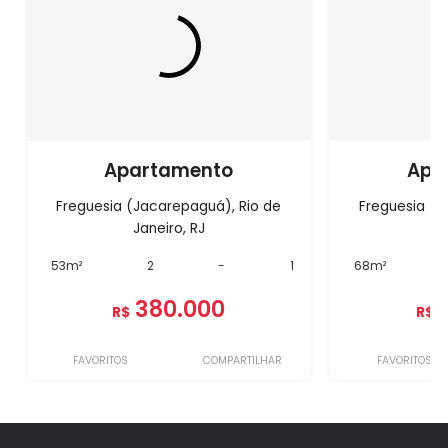
Apartamento
Apa
Freguesia (Jacarepaguá), Rio de
Freguesia (J
Janeiro, RJ
J
53m²
2
-
1
68m²
380.000
R$
R$
FAVORITOS
COMPARTILHAR
FAVORITOS