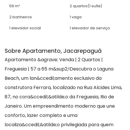
59 m²
2 quartos
(1 suíte)
2 banheiros
1 vaga
1 elevador social
1 elevador de serviço
Sobre Apartamento, Jacarepaguá
Apartamento &agrave; Venda | 2 Quartos |
Freguesia | 57 a 65 m&sup2;!Descubra o Laguna
Beach, um lan&ccedil;amento exclusivo da
construtora Ferrara, localizado na Rua Alcides Lima,
87, no cora&ccedil;&atilde;o da Freguesia, Rio de
Janeiro. Um empreendimento moderno que une
conforto, lazer completo e uma
localiza&ccedil;&atilde;o privilegiada para quem