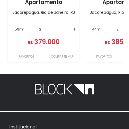
Apartamento
Apartam
Jacarepaguá, Rio de Janeiro, RJ
Jacarepaguá, Rio de
59m²
2
-
1
44m²
2
379.000
385.
R$
R$
FAVORITOS
COMPARTILHAR
FAVORITOS
Institucional