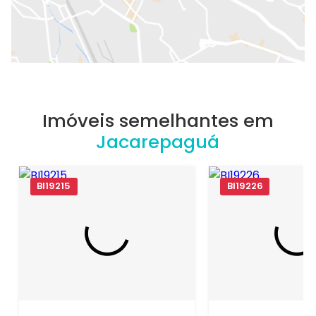
Imóveis semelhantes em
Jacarepaguá
BI19215
BI19226