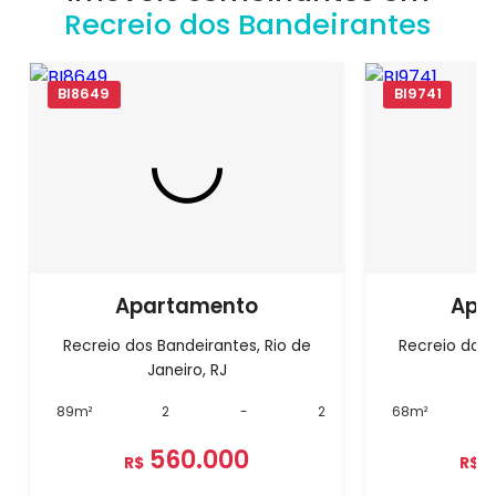
Recreio dos Bandeirantes
BI8649
BI9741
Apartamento
Apa
Recreio dos Bandeirantes, Rio de
Recreio dos 
Janeiro, RJ
J
89m²
2
-
2
68m²
560.000
R$
R$