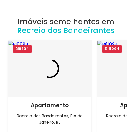
Imóveis semelhantes em
Recreio dos Bandeirantes
BI8894
BI11094
Apartamento
Apa
Recreio dos Bandeirantes, Rio de
Recreio dos 
Janeiro, RJ
J