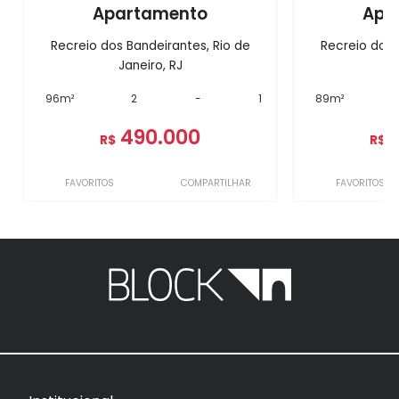
Apartamento
Apa
Recreio dos Bandeirantes, Rio de
Recreio dos 
Janeiro, RJ
J
96m²
2
-
1
89m²
490.000
R$
R$
FAVORITOS
COMPARTILHAR
FAVORITOS