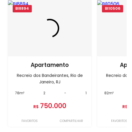
BI8894
BI10506
Apartamento
Apa
Recreio dos Bandeirantes, Rio de
Recreio dos 
Janeiro, RJ
J
78m²
2
-
1
82m²
750.000
R$
R$
FAVORITOS
COMPARTILHAR
FAVORITOS