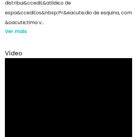
distribui&ccedil;&atilde;o de
espa&ccedil;os&nbsp;Pr&eacute;dio de esquina, com
&oacute;tima v...
Ver mais
Vídeo