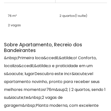
76 m²
2 quartos
(1 suíte)
2 vagas
Sobre Apartamento, Recreio dos
Bandeirantes
&nbsp;Primeira loca&ccedil;&atilde;o! Conforto,
localiza&ccedil;&atilde;o e praticidade em um
s&oacute; lugarDescubra este incr&iacute;vel
apartamento novinho, pronto para receber seus
melhores momentos!76m&sup2; | 2 quartos, sendo 1
su&iacute;te&nbsp;2 vagas de
garagem&nbsp;Planta moderna, com excelente