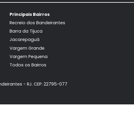
Janeiro, RJ
Jane
89m²
2
-
2
68m²
2
560.000
60
R$
R$
FAVORITOS
COMPARTILHAR
FAVORITOS
Principais Bairros
da
Recreio dos Bandeirantes