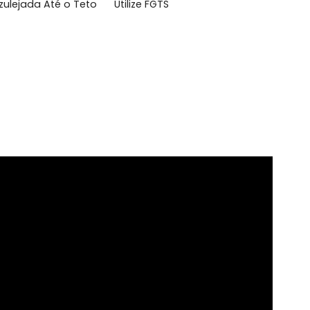
l
inha Azulejada Até o Teto
Utilize FGTS