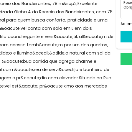
° andar
eio dos Bandeirantes
os, Recreio dos Bandeirantes, 78 m&sup2;Excelente
a valorizada Gleba A do Recreio dos Bandeirantes, co
os, ideal para quem busca conforto, praticidade e um
;o. O im&oacute;vel conta com sala em L em dois
ccedil;o aconchegante e vers&aacute;til, al&eacute;
grada e com acesso tamb&eacute;m por um dos quarto
l;&atilde;o e ilumina&ccedil;&atilde;o natural com sol
 piso em t&aacute;bua corrida que agrega charme e
ncional com &aacute;rea de servi&ccedil;o e banheiro 
e garagem e pr&eacute;dio com elevador.Situado na 
m&oacute;vel est&aacute; pr&oacute;ximo aos mercado