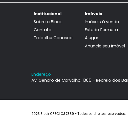
Janeiro, RJ
96m²
2
-
1
490.000
R$
FAVORITOS
COMPARTILHAR
Institucional
Imóveis
Sobre a Block
Imóveis à ven