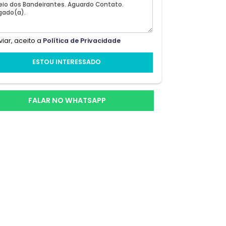
m 78
a
Ao enviar, aceito a
Política de Privacidade
ESTOU INTERESSADO
m de
s,
 da
FALAR NO WHATSAPP
de
Rua
s