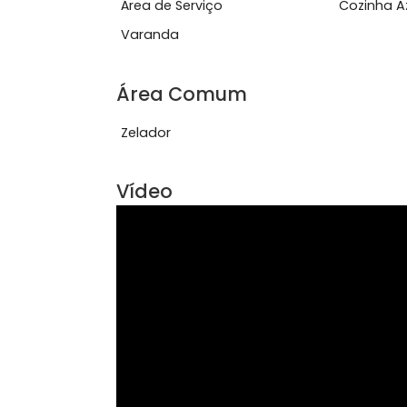
Super Market e Mundial, ...
Ver mais
Características do Imóve
Área de Serviço
Coz
Varanda
Área Comum
Zelador
Vídeo