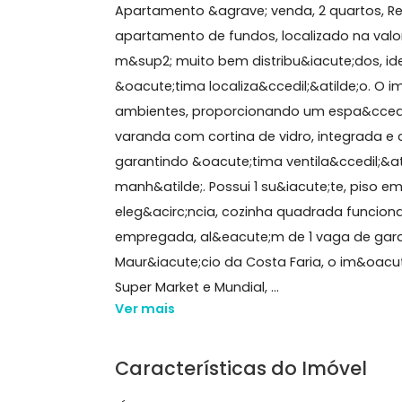
78 m²
2 quartos
(1 suíte)
1 banheiro
1 vaga
2
Sobre Apartamento, Recr
Apartamento &agrave; venda, 2 quart
apartamento de fundos, localizado n
m&sup2; muito bem distribu&iacute;d
&oacute;tima localiza&ccedil;&atilde
ambientes, proporcionando um espa&
varanda com cortina de vidro, inte
garantindo &oacute;tima ventila&ccedi
manh&atilde;. Possui 1 su&iacute;te,
eleg&acirc;ncia, cozinha quadrada fu
empregada, al&eacute;m de 1 vaga d
Maur&iacute;cio da Costa Faria, o i