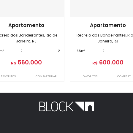
óveis semelhantes em
Recreio do
BI8649
BI9741
Apartamento
Apart
Recreio dos Bandeirantes, Rio de
Recreio dos Ban