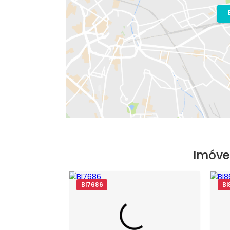
Bairro:
Recreio dos Bandeirantes
- R
Endereço: Rua Maurício da Costa Fari