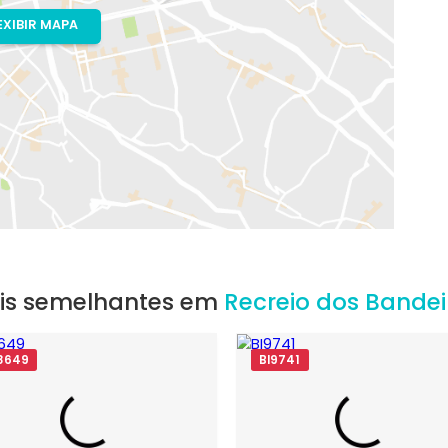
io de Janeiro, RJ
a
EXIBIR MAPA