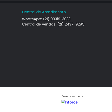
iro, RJ
Janeiro, RJ
-
1
71m²
2
-
1
0.000
530.000
R$
COMPARTILHAR
FAVORITOS
COMPARTILHAR
Central de Atendimento
WhatsApp: (21) 99319-3033