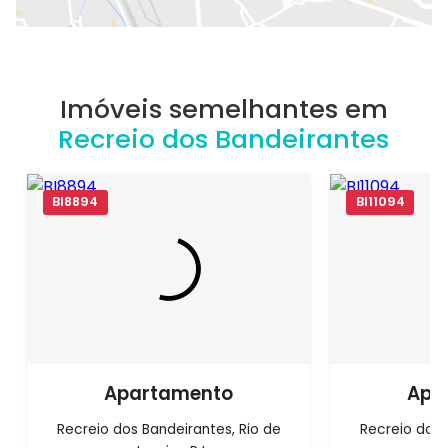
Imóveis semelhantes em
Recreio dos Bandeirantes
BI8894
BI11094
Apartamento
Apa
Recreio dos Bandeirantes, Rio de
Recreio dos 