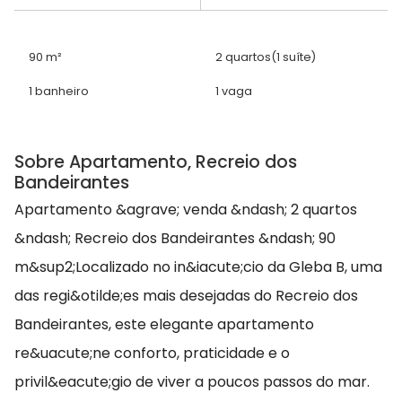
90 m²
2 quartos
(1 suíte)
1 banheiro
1 vaga
Sobre Apartamento, Recreio dos
Bandeirantes
Apartamento &agrave; venda &ndash; 2 quartos
&ndash; Recreio dos Bandeirantes &ndash; 90
m&sup2;Localizado no in&iacute;cio da Gleba B, uma
das regi&otilde;es mais desejadas do Recreio dos
Bandeirantes, este elegante apartamento
re&uacute;ne conforto, praticidade e o
privil&eacute;gio de viver a poucos passos do mar.