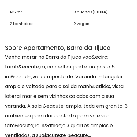
145 m²
3 quartos
(1 suíte)
2 banheiros
2 vagas
Sobre Apartamento, Barra da Tijuca
Venha morar na Barra da Tijuca voc&ecirc;
tamb&eacute;m, na melhor parte, no posto 5,
im&oacute;vel composto de :Varanda retangular
ampla e voltada para o sol da manh&atilde;, vista
lateral mar e sem vizinhos colados com a sua
varanda. A sala &eacute; ampla, toda em granito, 3
ambientes para dar conforto para vc e sua
fam&iacute;lia. S&atilde;o 3 quartos amplos e
ventilados, a su&iacute;te &eacute...