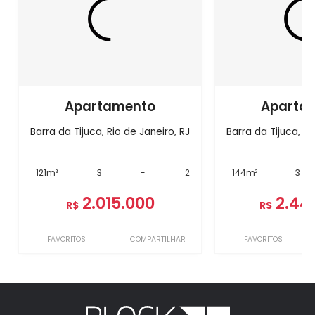
Apartamento
Aparta
Barra da Tijuca, Rio de Janeiro, RJ
Barra da Tijuca, Ri
121m²
3
-
2
144m²
3
2.015.000
2.44
R$
R$
FAVORITOS
COMPARTILHAR
FAVORITOS