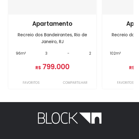
Apartamento
Apa
Recreio dos Bandeirantes, Rio de
Recreio dos 
Janeiro, RJ
J
96m²
3
-
2
102m²
799.000
R$
R$
FAVORITOS
COMPARTILHAR
FAVORITOS