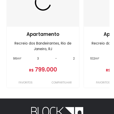
Apartamento
Apa
Recreio dos Bandeirantes, Rio de
Recreio dos 
Janeiro, RJ
J
96m²
3
-
2
102m²
799.000
R$
R$
FAVORITOS
COMPARTILHAR
FAVORITOS