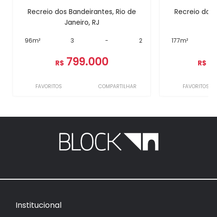
Recreio dos Bandeirantes, Rio de
Recreio dos 
Janeiro, RJ
J
96m²
3
-
2
177m²
799.000
1
R$
R$
FAVORITOS
COMPARTILHAR
FAVORITOS
Institucional