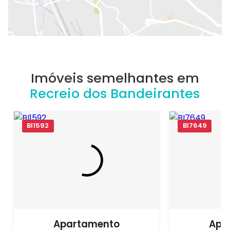
Imóveis semelhantes em
Recreio dos Bandeirantes
BI1592
BI7649
Apartamento
Apa