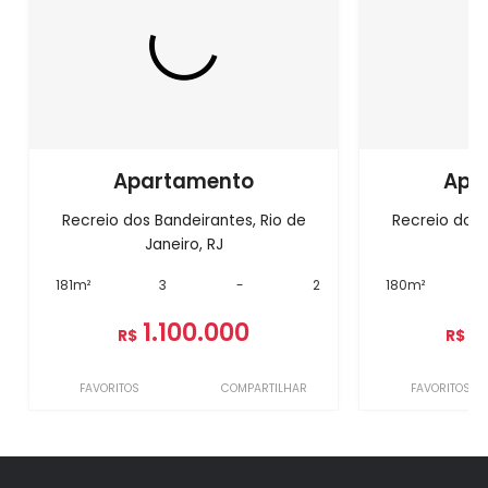
Apartamento
Apa
Recreio dos Bandeirantes, Rio de
Recreio dos 
Janeiro, RJ
J
181m²
3
-
2
180m²
1.100.000
1
R$
R$
FAVORITOS
COMPARTILHAR
FAVORITOS