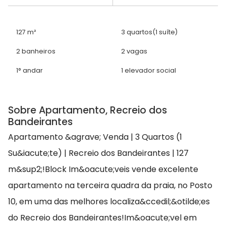
127 m²
3 quartos
(1 suíte)
2 banheiros
2 vagas
1° andar
1 elevador social
Sobre Apartamento, Recreio dos
Bandeirantes
Apartamento &agrave; Venda | 3 Quartos (1
Su&iacute;te) | Recreio dos Bandeirantes | 127
m&sup2;!Block Im&oacute;veis vende excelente
apartamento na terceira quadra da praia, no Posto
10, em uma das melhores localiza&ccedil;&otilde;es
do Recreio dos Bandeirantes!Im&oacute;vel em