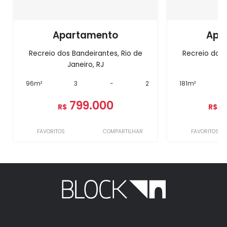
Apartamento
Apa
Recreio dos Bandeirantes, Rio de
Recreio dos 
Janeiro, RJ
J
96m²
3
-
2
181m²
799.000
1
R$
R$
FAVORITOS
COMPARTILHAR
FAVORITOS