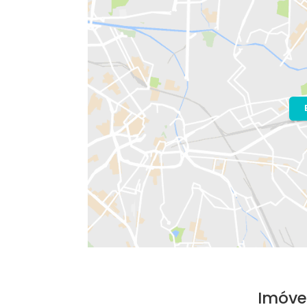
Localização do Imóvel
Bairro:
Recreio dos Bandeirantes
- R
Endereço: Avenida Genaro de Carval