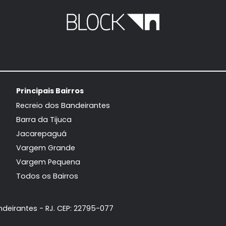
Apartamento
Apart
Recreio dos Bandeirantes, Rio de
Recreio dos Ban
Janeiro, RJ
Jane
102m²
3
-
2
177m²
3
690.000
1.
R$
R$
FAVORITOS
COMPARTILHAR
FAVORITOS