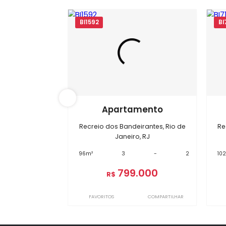
Im
BI1592