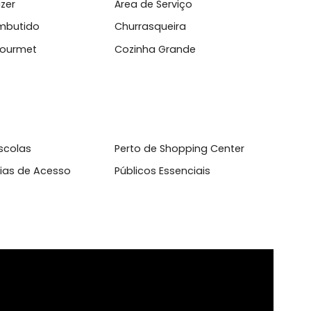
l
 de Lazer
Área de Serviço
ário Embutido
Churrasqueira
inha Gourmet
Cozinha Grande
o de Escolas
Perto de Shopping Center
to de Vias de Acesso
Públicos Essenciais