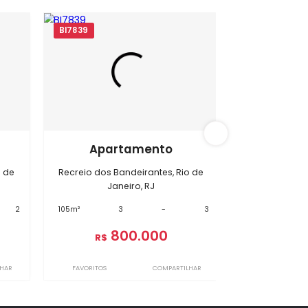
s Bandeirantes
BI7839