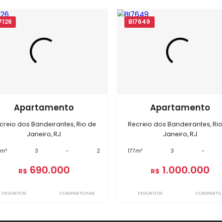
óveis semelhantes em
Recreio do
BI7126
BI7649