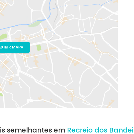
io de Janeiro, RJ
ho
EXIBIR MAPA