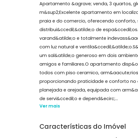
137 m²
3 quartos
(1 suíte)
1 banheiro
3 vagas
Sobre Apartamento, Recr
Apartamento &agrave; venda, 3 quarto
m&sup2;Excelente apartamento em loc
praia e do comercio, oferecendo confo
distribui&ccedil;&atilde;o de espa&c
varand&atilde;o e totalmente indeva
com luz natural e ventila&ccedil;&at
um sal&atilde;o generoso em dois am
amigos e familiares.O apartamento di
todos com piso ceramico, arm&aacute
proporcionando praticidade e confort
planejada e arejada, equipada com 