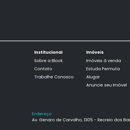
Apartamento
Recreio dos Bandeirantes, Rio de
Janeiro, RJ
96m²
3
-
2
799.000
R$
FAVORITOS
COMPARTILHAR