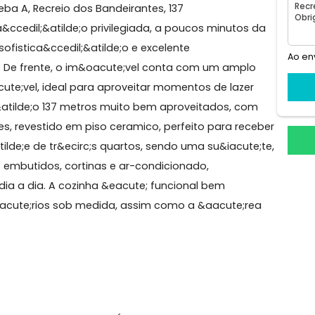
1° andar
2 elevadores sociais
eio dos Bandeirantes
s, gleba A, Recreio dos Bandeirantes, 137
aliza&ccedil;&atilde;o privilegiada, a poucos minutos
rto, sofistica&ccedil;&atilde;o e excelente
cedil;os. De frente, o im&oacute;vel conta com um ampl
ss&aacute;vel, ideal para aproveitar momentos de laze
ilde;o.S&atilde;o 137 metros muito bem aproveitados, c
bientes, revestido em piso ceramico, perfeito para re
sp&otilde;e de tr&ecirc;s quartos, sendo uma su&iacut
;rios embutidos, cortinas e ar-condicionado,
o no dia a dia. A cozinha &eacute; funcional bem
arm&aacute;rios sob medida, assim como a &aacute;r