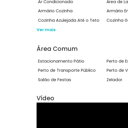
de servi&ccedil;o e depend&ecirc;...
Ver mais
Características do Imóve
Ar Condicionado
Área
Armário Cozinha
Arm
Cozinha Azulejada Até o Teto
Coz
Ver mais
Área Comum
Estacionamento Pátio
Pert
Perto de Transporte Público
Per