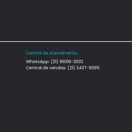
amento
Apartamento
deirantes, Rio de
Recreio dos Bandeirantes, Rio de
iro, RJ
Janeiro, RJ
-
2
105m²
3
-
3
000.000
800.000
R$
COMPARTILHAR
FAVORITOS
COMPARTILHAR