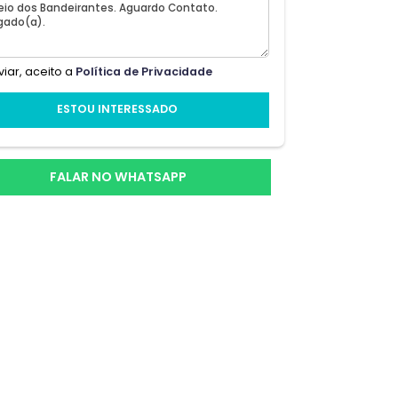
 da
Ao enviar, aceito a
Política de Privacidade
o
ESTOU INTERESSADO
r
om
ceber
FALAR NO WHATSAPP
e;te,
ea