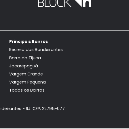
Apartamento
Apart
Recreio dos Bandeirantes, Rio de
Recreio dos Ban
Janeiro, RJ
Jane
161m²
3
-
2
134m²
3
1.580.000
1.
R$
R$
FAVORITOS
COMPARTILHAR
FAVORITOS