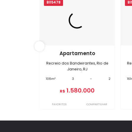
Localização do Imóvel
Bairro:
Recreio dos Bandeirantes
- R
Endereço: Rua Carlota Macedo Soare
Im
BI15478