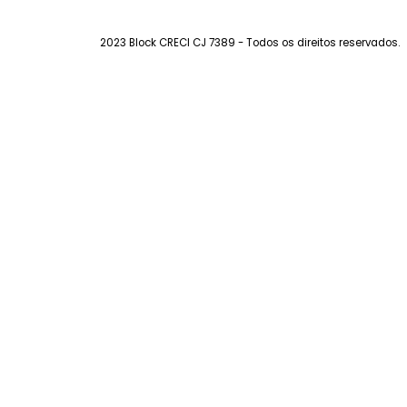
Institucional
Imóveis
Sobre a Block
Imóveis à ven
Contato
Estuda Permu
Trabalhe Conosco
Alugar
Anuncie seu I
Endereço
Av. Genaro de Carvalho, 1305 - Recreio 
2023 Block CRECI CJ 7389 - Todos os direitos rese