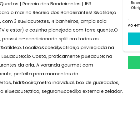
as
1° andar
1 elevador social
eio dos Bandeirantes
 | 3 Quartos | Recreio dos Bandeirantes | 163
sta para o mar no Recreio dos Bandeirantes! S&atilde
e;dos, com 3 su&iacute;tes, 4 banheiros, ampla sala
antar, TV e estar) e cozinha planejada com torre quent
liado, possui ar-condicionado split em todos os
adr&atilde;o. Localiza&ccedil;&atilde;o privilegiada n
 com a L&uacute;cio Costa, praticamente p&eacute; n
 restaurantes da orla. A varanda gourmet com
 mar &eacute; perfeita para momentos de
cobertas, hidr&ocirc;metro individual, box de guarda
o, cerca el&eacute;trica, seguran&ccedil;a externa e zel