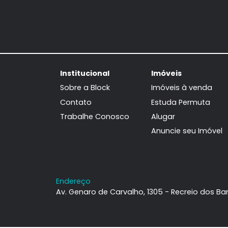
Apartamento
Recreio dos Bandeirantes, Rio de
Janeiro, RJ
108m²
3
-
2
1.580.000
R$
FAVORITOS
COMPARTILHAR