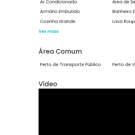
Documenta&ccedil;&atilde;o regular, ..
Ver mais
Características do Imóve
Ar Condicionado
Área
Armário Embutido
Ban
Cozinha Grande
Lav
Ver mais
Área Comum
Perto de Transporte Público
Per