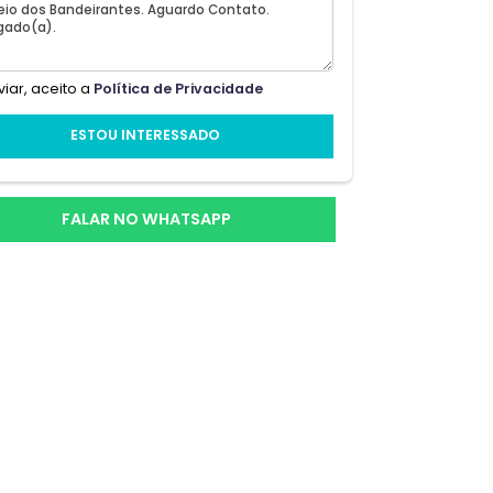
;o
Ao enviar, aceito a
Política de Privacidade
e.O
ESTOU INTERESSADO
a
a
FALAR NO WHATSAPP
dos,
ador.