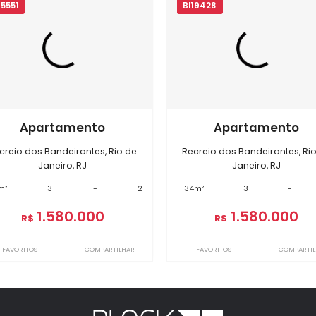
io de Janeiro, RJ
s
óveis semelhantes em
Recreio do
BI15551
BI19428