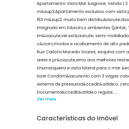
163 m²
3 quartos
(3 suítes)
1 banheiro
3 vag
Sobre Apartamento, Recr
Apartamento Vista Mar &agrave; Venda
m&sup2;Apartamento exclusivo com vi
163 m&sup2; muito bem distribu&iacut
integrada em tr&ecirc;s ambientes (j
im&oacute;vel est&aacute; semi-mobi
c&ocirc;modos e acabamento de alto p
Rua Carlota Macedo Soares, esquina
areia e pr&oacute;ximo aos melhores
churrasqueira e vista lateral para o
lazer.Condom&iacute;nio com 3 vagas 
sistema de pressuriza&ccedil;&atilde;