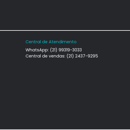
amento
Apartamento
deirantes, Rio de
Recreio dos Bandeirantes, Rio de
iro, RJ
Janeiro, RJ
-
3
194m²
3
-
3
580.000
1.590.000
R$
COMPARTILHAR
FAVORITOS
COMPARTILHAR