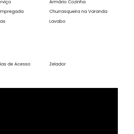
.
l
 de Serviço
Armário Cozinha
heiro Empregada
Churrasqueira na Varand
a Roupas
Lavabo
to de Vias de Acesso
Zelador