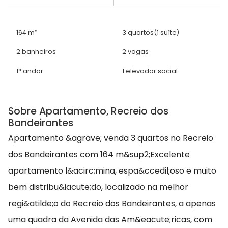
164 m²
3 quartos
(1 suíte)
2 banheiros
2 vagas
1° andar
1 elevador social
Sobre Apartamento, Recreio dos
Bandeirantes
Apartamento &agrave; venda 3 quartos no Recreio
dos Bandeirantes com 164 m&sup2;Excelente
apartamento l&acirc;mina, espa&ccedil;oso e muito
bem distribu&iacute;do, localizado na melhor
regi&atilde;o do Recreio dos Bandeirantes, a apenas
uma quadra da Avenida das Am&eacute;ricas, com