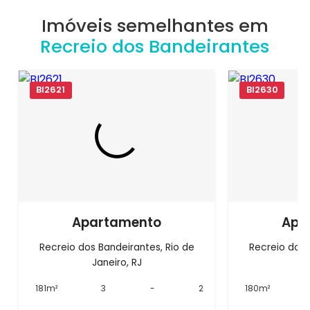
Imóveis semelhantes em
Recreio dos Bandeirantes
BI2621
BI2630
Apartamento
Apa
Recreio dos Bandeirantes, Rio de
Recreio dos 
Janeiro, RJ
J
181m²
3
-
2
180m²