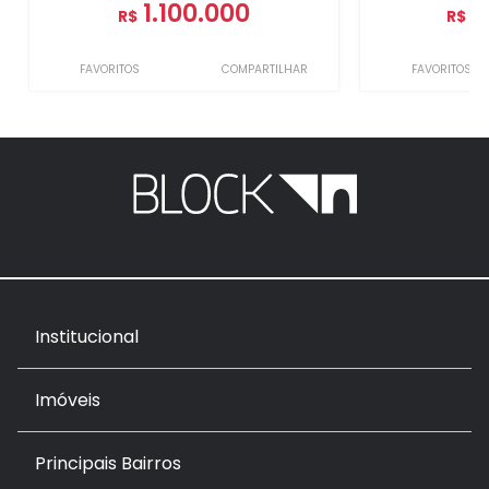
1.100.000
1
R$
R$
FAVORITOS
COMPARTILHAR
FAVORITOS
Institucional
Imóveis
Principais Bairros