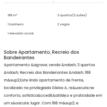
188 m²
3 quartos
(2 suítes)
1 banheiro
2 vagas
1 elevador social
Sobre Apartamento, Recreio dos
Bandeirantes
Apartamento &agrave; venda &ndash; 3 quartos
&ndash; Recreio dos Bandeirantes &ndash; 188
m&sup2;Este lindo apartamento de frente,
localizado na privilegiada Gleba A, re&uacute;ne
conforto, sofistica&ccedil;&atilde;o e praticidade em
um s&oacute; lugar. Com 188 m&sup2; e