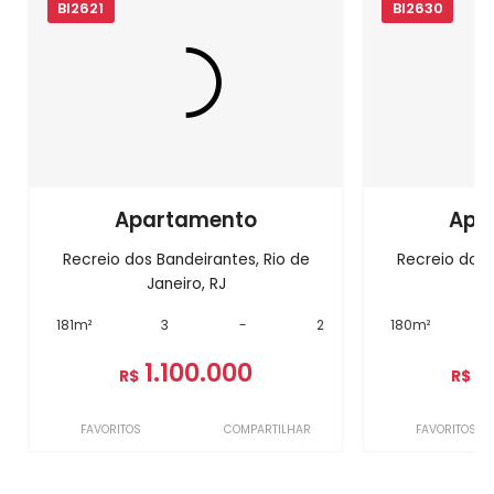
BI2621
BI2630
Apartamento
Apa
Recreio dos Bandeirantes, Rio de
Recreio dos 
Janeiro, RJ
J
181m²
3
-
2
180m²
1.100.000
1
R$
R$
FAVORITOS
COMPARTILHAR
FAVORITOS