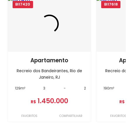
BI17420
BI17618
Apartamento
Apa
Recreio dos Bandeirantes, Rio de
Recreio dos 
Janeiro, RJ
J
129m²
3
-
2
190m²
1.450.000
1
R$
R$
FAVORITOS
COMPARTILHAR
FAVORITOS