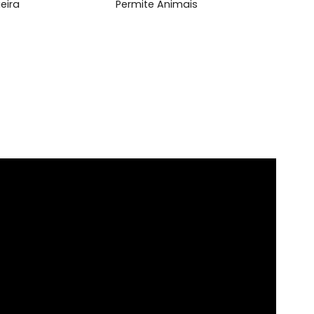
, ampla copa-cozinha com arm&aacute;rios planejados...
l
rrasqueira
Permite Animais
na