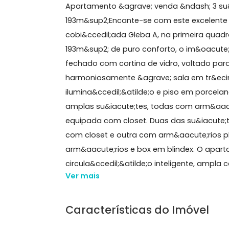
193 m²
3 quartos
(3 suítes)
2 banheiros
3 v
Sobre Apartamento, Recr
Apartamento &agrave; venda &ndash;
193m&sup2;Encante-se com este excel
cobi&ccedil;ada Gleba A, na primeir
193m&sup2; de puro conforto, o im&o
fechado com cortina de vidro, voltad
harmoniosamente &agrave; sala em t
ilumina&ccedil;&atilde;o e piso em po
amplas su&iacute;tes, todas com ar
equipada com closet. Duas das su&i
com closet e outra com arm&aacute;
arm&aacute;rios e box em blindex. O