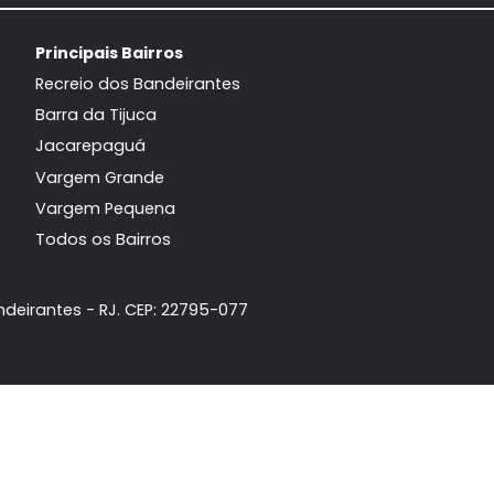
Janeiro, RJ
Jane
199m²
3
-
2
108m²
3
1.490.000
1.
R$
R$
FAVORITOS
COMPARTILHAR
FAVORITOS
Principais Bairros
da
Recreio dos Bandeirantes