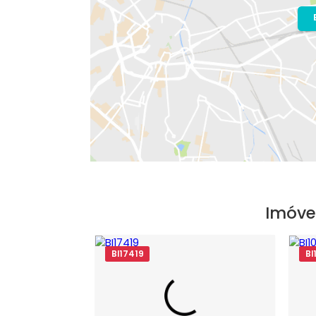
Bairro:
Recreio dos Bandeirantes
- R
Endereço: Rua Joaquim Cardoso