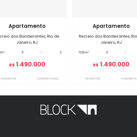
óveis semelhantes em
Recreio do
BI10050
BI16446
Apartamento
Apart
Recreio dos Bandeirantes, Rio de
Recreio dos Ban