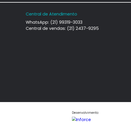
iro, RJ
Janeiro, RJ
-
2
153m²
3
-
2
490.000
1.490.000
R$
COMPARTILHAR
FAVORITOS
COMPARTILHAR
Central de Atendimento
WhatsApp: (21) 99319-3033