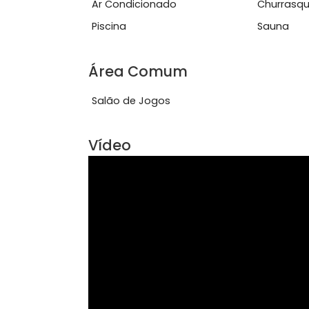
circula&ccedil;&atilde;o inteligente
Ver mais
Características do Imóve
Ar Condicionado
Chu
Piscina
Sau
Área Comum
Salão de Jogos
Vídeo