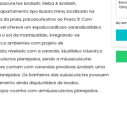
agas
2° andar
1 elevador social
1 elevador de serviço
eio dos Bandeirantes
 3 su&iacute;tes &ndash; Gleba A &ndash;
ente apartamento tipo l&acirc;mina, localizado na
a quadra da praia, pr&oacute;ximo ao Posto 9. Com
acute;vel oferece um espa&ccedil;oso varand&atilde;o
o para o sol da manh&atilde;, integrando-se
r&ecirc;s ambientes com projeto de
rcelanato nivelado com a varanda. S&atilde;o tr&ecirc;
m&aacute;rios planejados, sendo a m&aacute;ster
acute;tes contam com varandas privativas &ndash; u
rios planejados. Os banheiros das su&iacute;tes pos
 apartamento ainda disp&otilde;e de lavabo,