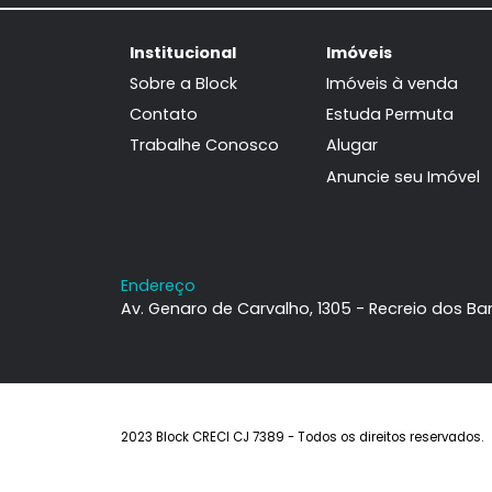
Janeiro, RJ
123m²
3
-
2
1.480.000
R$
FAVORITOS
COMPARTILHAR
Institucional
Imóveis
Sobre a Block
Imóveis à ven