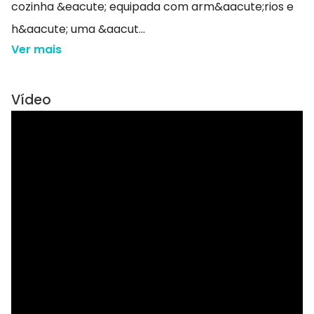
cozinha &eacute; equipada com arm&aacute;rios e
h&aacute; uma &aacut...
Ver mais
Vídeo