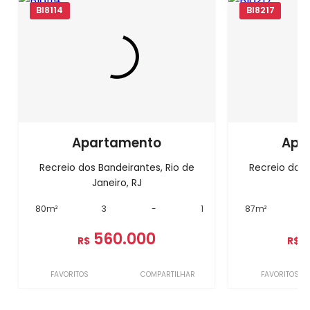
BI8114
BI8217
Apartamento
Apa
Recreio dos Bandeirantes, Rio de
Recreio dos 
Janeiro, RJ
J
80m²
3
-
1
87m²
560.000
R$
R$
FAVORITOS
COMPARTILHAR
FAVORITOS