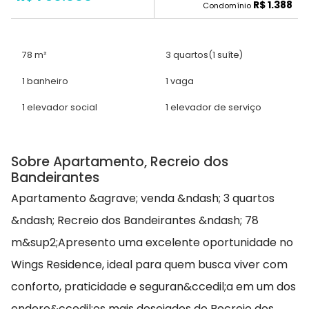
R$ 1.388
Condomínio
78 m²
3 quartos
(1 suíte)
1 banheiro
1 vaga
1 elevador social
1 elevador de serviço
Sobre Apartamento, Recreio dos
Bandeirantes
Apartamento &agrave; venda &ndash; 3 quartos
&ndash; Recreio dos Bandeirantes &ndash; 78
m&sup2;Apresento uma excelente oportunidade no
Wings Residence, ideal para quem busca viver com
conforto, praticidade e seguran&ccedil;a em um dos
endere&ccedil;os mais desejados do Recreio dos