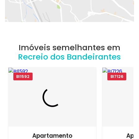
Imóveis semelhantes em
Recreio dos Bandeirantes
BI1592
BI7126
Apartamento
Apa