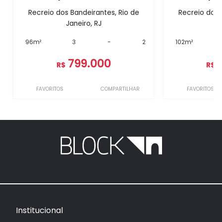
Recreio dos Bandeirantes, Rio de
Recreio dos 
Janeiro, RJ
J
96m²
3
-
2
102m²
799.000
R$
R$
FAVORITOS
COMPARTILHAR
FAVORITOS
Institucional