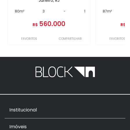
Janeiro, RJ
J
80m²
3
-
1
87m²
560.000
R$
R$
FAVORITOS
COMPARTILHAR
FAVORITOS
Institucional
Imóveis