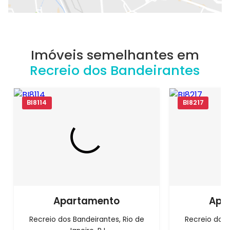
Imóveis semelhantes em
Recreio dos Bandeirantes
BI8114
BI8217
Apartamento
Apa
Recreio dos Bandeirantes, Rio de
Recreio dos 