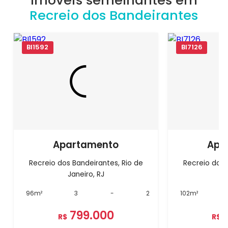
Recreio dos Bandeirantes
BI1592
BI7126
Apartamento
Apa
Recreio dos Bandeirantes, Rio de
Recreio dos 
Janeiro, RJ
J
96m²
3
-
2
102m²
799.000
R$
R$