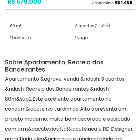
R$ 679.000
R$ 1.488
Condomínio
80 m²
3 quartos
(1 suíte)
1 banheiro
1 vaga
Sobre Apartamento, Recreio dos
Bandeirantes
Apartamento &agrave; venda &ndash; 3 quartos
&ndash; Recreio dos Bandeirantes &ndash;
80m&sup2;Este excelente apartamento no
condom&iacute;nio Jardim do Alto apresenta um
projeto moderno, muito bem decorado e equipado
com arm&aacute;rios Ital&iacute;nea e RD Designer,
garantindo eleg&acirc;ncia e funcionalidade em