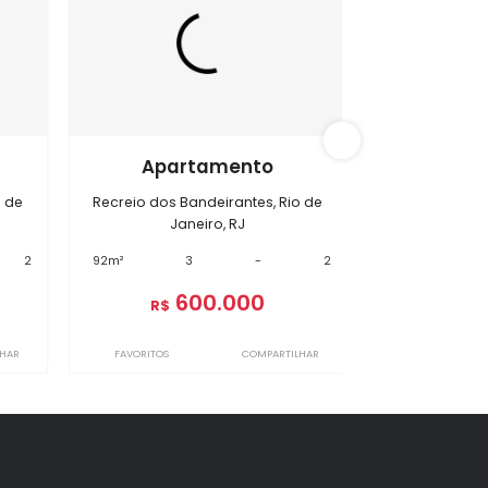
s Bandeirantes
BI8845