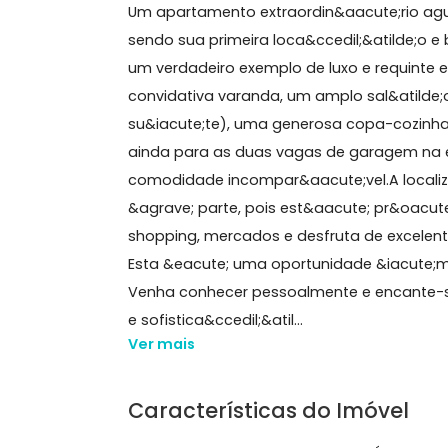
87 m²
3 quartos
(1 suíte)
1 banheiro
2 vagas
Sobre Apartamento, Recr
Um apartamento extraordin&aacute;ri
sendo sua primeira loca&ccedil;&atil
um verdadeiro exemplo de luxo e req
convidativa varanda, um amplo sal&at
su&iacute;te), uma generosa copa-c
ainda para as duas vagas de garage
comodidade incompar&aacute;vel.A lo
&agrave; parte, pois est&aacute; pr
shopping, mercados e desfruta de exc
Esta &eacute; uma oportunidade &ia
Venha conhecer pessoalmente e encan