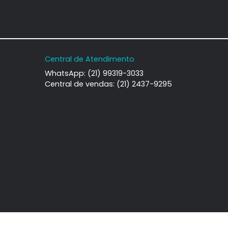
amento
Apartamento
deirantes, Rio de
Recreio dos Bandeirantes, Rio de
iro, RJ
Janeiro, RJ
-
2
92m²
3
-
2
0.000
600.000
R$
COMPARTILHAR
FAVORITOS
COMPARTILHAR