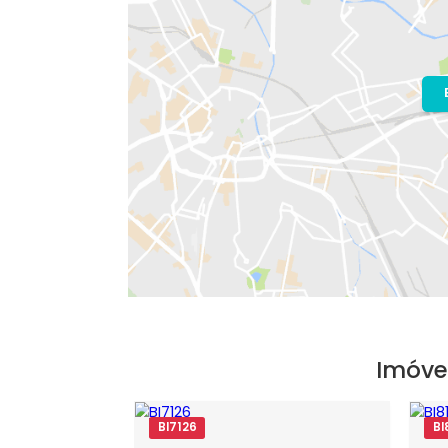
Localização do Imóvel
Bairro:
Recreio dos Bandeirantes
- R
Endereço: Rua Almirante Ary Rongel