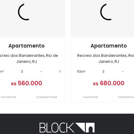
óveis semelhantes em
Recreio do
BI8114
BI8832