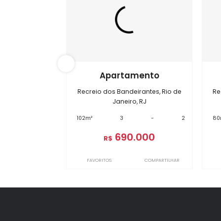
Im
BI7126