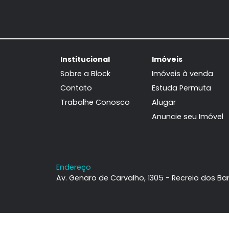
Apartamento
Recreio dos Bandeirantes, Rio de
Janeiro, RJ
102m²
3
-
2
690.000
R$
FAVORITOS
COMPARTILHAR