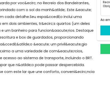
4° andar
1 elevador social
eio dos Bandeirantes
o aguarda por voc&ecirc; no Recreio dos Bandeirantes
de;o e brindado com o sol da manh&atilde;. Este &eacut
uinte em cada detalhe.Seu espa&ccedil;o inclui uma
ilde;o em dois ambientes, tr&ecirc;s quartos (um del
ozinha e um banheiro para funcion&aacute;rios. Desta
m na escritura e box de guardados, proporcionando
caliza&ccedil;&atilde;o &eacute; um privil&eacute;gio
&oacute;ximo a uma variedade de com&eacute;rcios,
elente acesso ao sistema de transporte, incluindo o B
cute;mpar que n&atilde;o pode passar despercebida.
te-se com este lar que une conforto, conveni&ecirc;