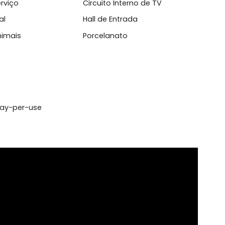
l
 de Serviço
Circuito Interno de TV
 Natural
Hall de Entrada
mite Animais
Porcelanato
viços pay-per-use