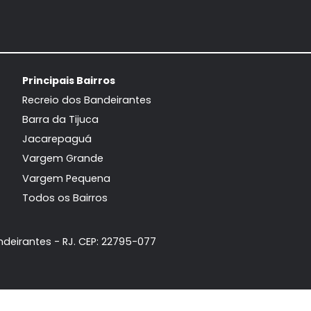
Apartamento
Apart
Recreio dos Bandeirantes, Rio de
Recreio dos Ban
Janeiro, RJ
Jane
80m²
3
-
1
113m²
3
560.000
68
R$
R$
FAVORITOS
COMPARTILHAR
FAVORITOS