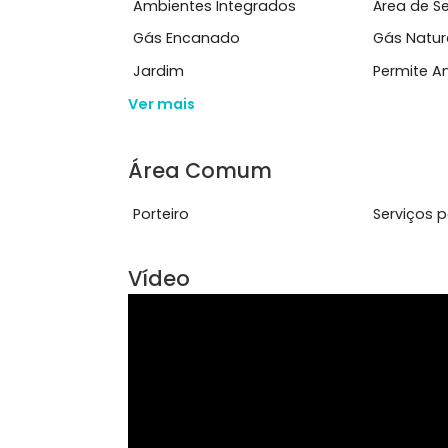
e sofistica&ccedil;&atil...
Ver mais
Características do Imóve
Ambientes Integrados
Área
Gás Encanado
Gás
Jardim
Per
Ver mais
Área Comum
Porteiro
Ser