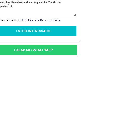
,
e;
Ao enviar, aceito a
Política de Privacidade
es
ESTOU INTERESSADO
que
FALAR NO WHATSAPP
RT.
ncia