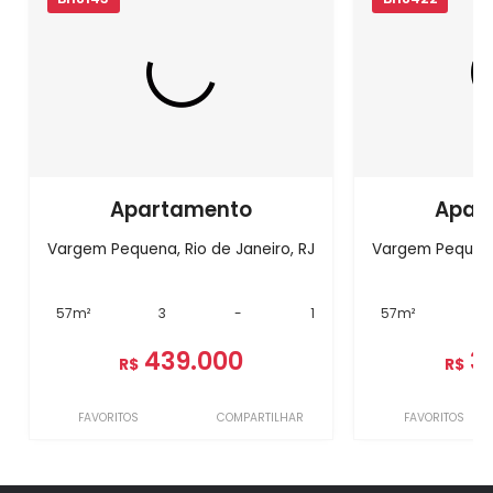
Apartamento
Apar
Vargem Pequena, Rio de Janeiro, RJ
Vargem Pequena,
57m²
3
-
1
57m²
3
439.000
3
R$
R$
FAVORITOS
COMPARTILHAR
FAVORITOS