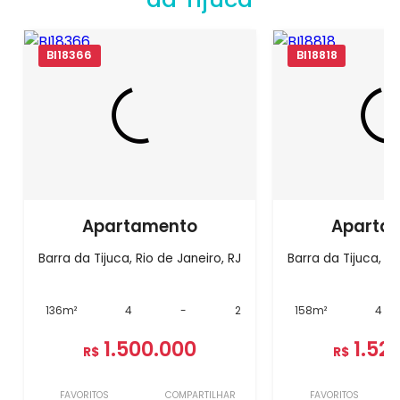
BI18366
BI18818
Apartamento
Aparta
Barra da Tijuca, Rio de Janeiro, RJ
Barra da Tijuca, Ri
136m²
4
-
2
158m²
4
1.500.000
1.52
R$
R$
FAVORITOS
COMPARTILHAR
FAVORITOS