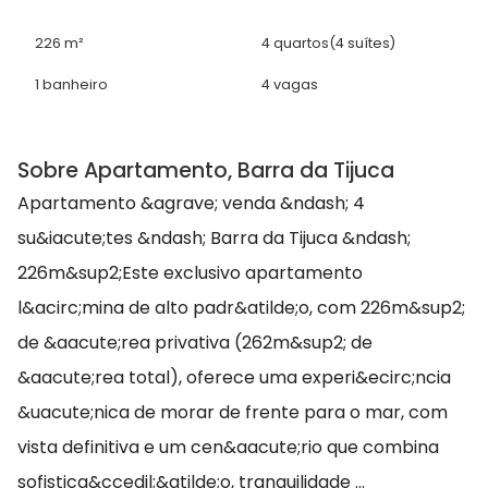
226 m²
4 quartos
(4 suítes)
1 banheiro
4 vagas
Sobre Apartamento, Barra da Tijuca
Apartamento &agrave; venda &ndash; 4
su&iacute;tes &ndash; Barra da Tijuca &ndash;
226m&sup2;Este exclusivo apartamento
l&acirc;mina de alto padr&atilde;o, com 226m&sup2;
de &aacute;rea privativa (262m&sup2; de
&aacute;rea total), oferece uma experi&ecirc;ncia
&uacute;nica de morar de frente para o mar, com
vista definitiva e um cen&aacute;rio que combina
sofistica&ccedil;&atilde;o, tranquilidade ...