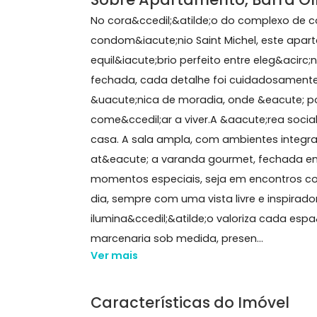
159 m²
4 quartos
(4 suítes)
2 banheiros
2 v
Sobre Apartamento, Barr
No cora&ccedil;&atilde;o do complexo
condom&iacute;nio Saint Michel, est
equil&iacute;brio perfeito entre eleg
fechada, cada detalhe foi cuidados
&uacute;nica de moradia, onde &eac
come&ccedil;ar a viver.A &aacute;rea
casa. A sala ampla, com ambientes i
at&eacute; a varanda gourmet, fecha
momentos especiais, seja em encont
dia, sempre com uma vista livre e ins
ilumina&ccedil;&atilde;o valoriza cad