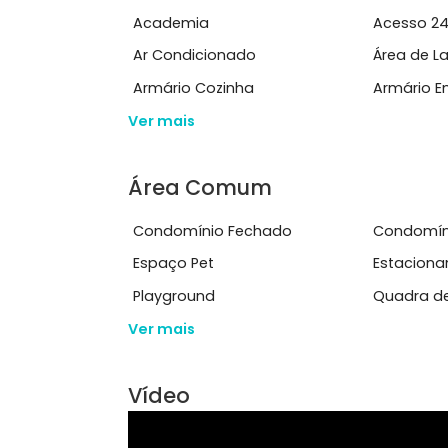
marcenaria sob medida, presen...
Ver mais
Características do Imóve
Academia
Ace
Ar Condicionado
Área
Armário Cozinha
Arm
Ver mais
Área Comum
Condomínio Fechado
Con
Espaço Pet
Est