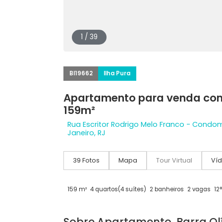
1 / 39
BI19662
Ilha Pura
Apartamento para venda
159m²
Rua Escritor Rodrigo Melo Franco - Co
Janeiro, RJ
39 Fotos
Mapa
Tour Virtual