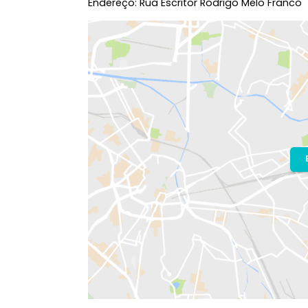
Localização do Imóvel
Condomínio:
Ilha Pura
- Ilha Pura
Bairro:
Barra Olímpica
- Rio de Janeir
Endereço: Rua Escritor Rodrigo Melo F