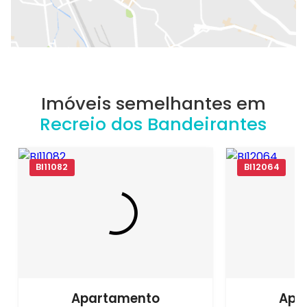
Imóveis semelhantes em
Recreio dos Bandeirantes
BI11082
BI12064
Apartamento
Apa