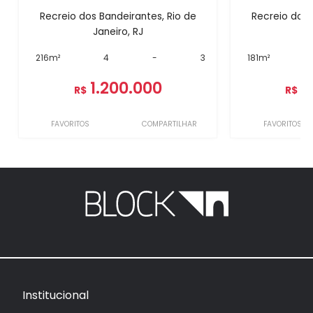
Recreio dos Bandeirantes, Rio de
Recreio dos 
Janeiro, RJ
J
216m²
4
-
3
181m²
1.200.000
1
R$
R$
FAVORITOS
COMPARTILHAR
FAVORITOS
Institucional