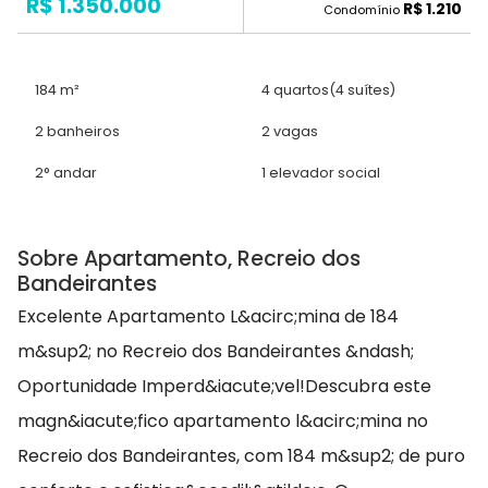
R$ 1.350.000
R$ 1.210
Condomínio
184 m²
4 quartos
(4 suítes)
2 banheiros
2 vagas
2° andar
1 elevador social
Sobre Apartamento, Recreio dos
Bandeirantes
Excelente Apartamento L&acirc;mina de 184
m&sup2; no Recreio dos Bandeirantes &ndash;
Oportunidade Imperd&iacute;vel!Descubra este
magn&iacute;fico apartamento l&acirc;mina no
Recreio dos Bandeirantes, com 184 m&sup2; de puro