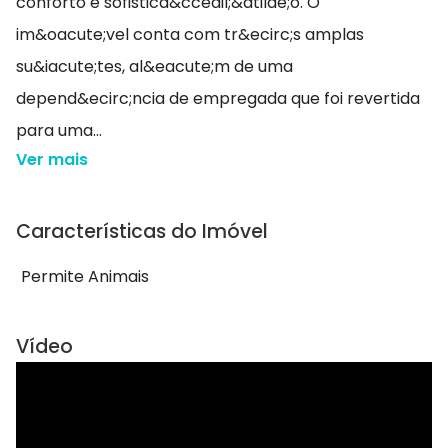
conforto e sofistica&ccedil;&atilde;o. O
im&oacute;vel conta com tr&ecirc;s amplas
su&iacute;tes, al&eacute;m de uma
depend&ecirc;ncia de empregada que foi revertida
para uma...
Ver mais
Características do Imóvel
Permite Animais
Vídeo