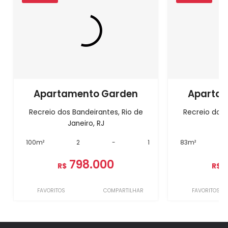
Apartamento Garden
Aparta
Recreio dos Bandeirantes, Rio de
Recreio dos 
Janeiro, RJ
J
100m²
2
-
1
83m²
798.000
R$
R$
FAVORITOS
COMPARTILHAR
FAVORITOS