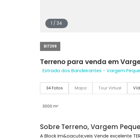
1 / 34
BI7298
Terreno para venda em 
Estrada dos Bandeirantes - Vargem P
34 Fotos
Mapa
Tour Virtual
3000 m²