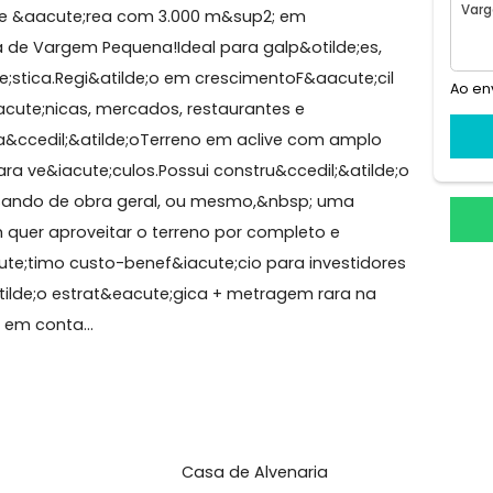
Pequena
lente TERRENO com 3.000m&sup2; em Vargem Pequena&
xcelente &aacute;rea com 3.000 m&sup2; em
ute;gica de Vargem Pequena!Ideal para galp&otilde;es,
acute;stica.Regi&atilde;o em crescimentoF&aacute;cil
(cl&iacute;nicas, mercados, restaurantes e
valoriza&ccedil;&atilde;oTerreno em aclive com amplo
rada para ve&iacute;culos.Possui constru&ccedil;&atilde
, precisando de obra geral, ou mesmo,&nbsp; uma
ra quem quer aproveitar o terreno por completo e
.&Oacute;timo custo-benef&iacute;cio para investidor
dil;&atilde;o estrat&eacute;gica + metragem rara na
eEntre em conta...