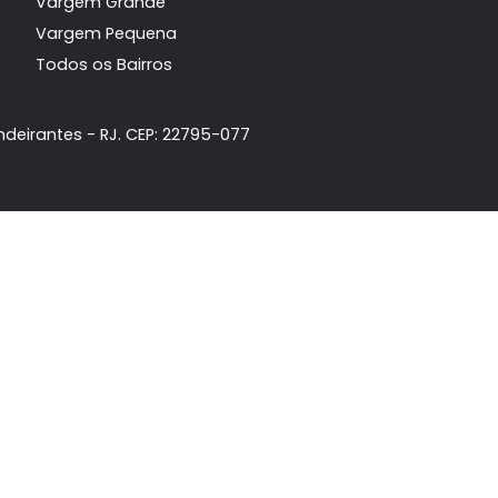
Principais Bairros
da
Recreio dos Bandeirantes
ta
Barra da Tijuca
Jacarepaguá
móvel
Vargem Grande
Vargem Pequena
Todos os Bairros
dos Bandeirantes - RJ. CEP: 22795-077