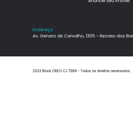
Institucional
Imóveis
Sobre a Block
Imóveis à ven
Contato
Estuda Permu
Trabalhe Conosco
Alugar
Anuncie seu I
Endereço
Av. Genaro de Carvalho, 1305 - Recreio 