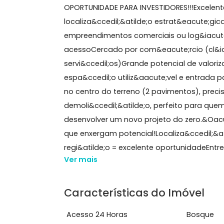
Sobre Terreno, Vargem 
A Block Im&oacute;veis Vende exce
OPORTUNIDADE PARA INVESTIDORES!!!E
localiza&ccedil;&atilde;o estrat&eac
empreendimentos comerciais ou log&i
acessoCercado por com&eacute;rcio 
servi&ccedil;os)Grande potencial de 
espa&ccedil;o utiliz&aacute;vel e ent
no centro do terreno (2 pavimentos)
demoli&ccedil;&atilde;o, perfeito pa
desenvolver um novo projeto do zero
que enxergam potencial!Localiza&cce
regi&atilde;o = excelente oportunidad