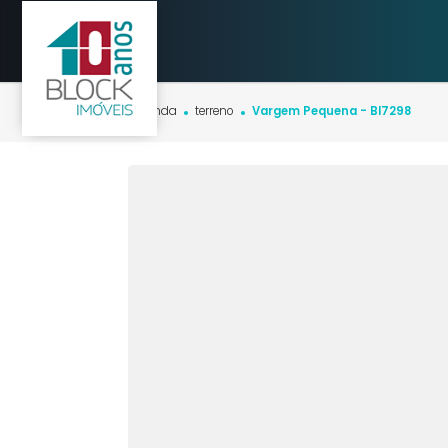
Início
imóveis
venda
terreno
Vargem Pequena - BI72