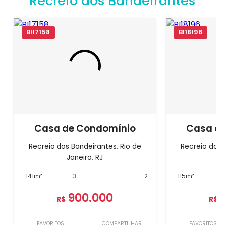
Recreio dos Bandeirantes
BI17158
BI18196
Casa de Condomínio
Casa d
Recreio dos Bandeirantes, Rio de
Recreio dos 
Janeiro, RJ
J
141m²
3
-
2
115m²
900.000
R$
R$
FAVORITOS
COMPARTILHAR
FAVORITOS