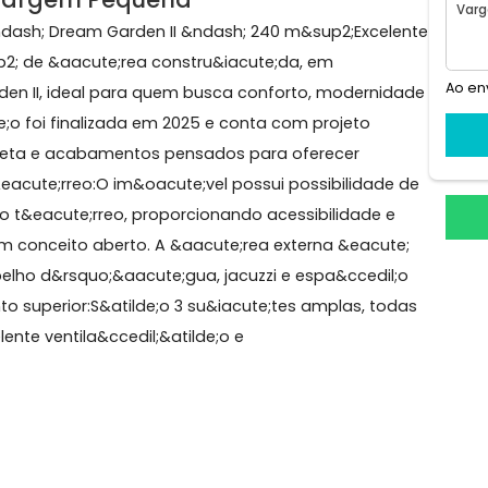
agas
io, Vargem Pequena
tos &ndash; Dream Garden II &ndash; 240 m&sup2;Exce
 m&sup2; de &aacute;rea constru&iacute;da, em
 Garden II, ideal para quem busca conforto, modern
&atilde;o foi finalizada em 2025 e conta com projeto
a completa e acabamentos pensados para oferecer
hes.T&eacute;rreo:O im&oacute;vel possui possibilidad
te;te no t&eacute;rreo, proporcionando acessibilidade 
ozinha em conceito aberto. A &aacute;rea externa &eacu
m espelho d&rsquo;&aacute;gua, jacuzzi e espa&ccedi
Pavimento superior:S&atilde;o 3 su&iacute;tes amplas, t
 excelente ventila&ccedil;&atilde;o e