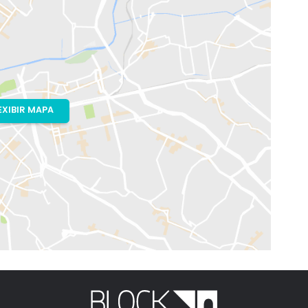
eiro, RJ
gton Jones Paiva
EXIBIR MAPA