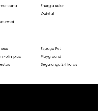
l
inha Americana
Energia solar
ina
Quintal
anda Gourmet
aço fitness
Espaço Pet
cina semi-olímpica
Playground
ão de Festas
Segurança 24 horas