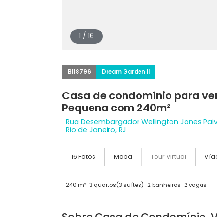
1 / 16
BI18796
Dream Garden II
Casa de condomínio par
Pequena com 240m²
Rua Desembargador Wellington Jone
Rio de Janeiro, RJ
16 Fotos
Mapa
Tour Virtual