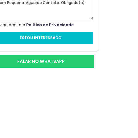
lente
Ao enviar, aceito a
Política de Privacidade
idade
ESTOU INTERESSADO
e de
e
FALAR NO WHATSAPP
te;
l;o
odas