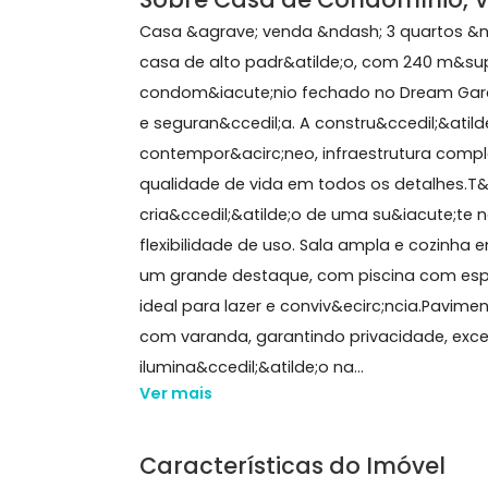
240 m²
3 quartos
(3 suítes)
2 banheiros
2 v
Sobre Casa de Condomín
Casa &agrave; venda &ndash; 3 quar
casa de alto padr&atilde;o, com 240
condom&iacute;nio fechado no Dream
e seguran&ccedil;a. A constru&ccedil;
contempor&acirc;neo, infraestrutur
qualidade de vida em todos os detal
cria&ccedil;&atilde;o de uma su&iacu
flexibilidade de uso. Sala ampla e c
um grande destaque, com piscina co
ideal para lazer e conviv&ecirc;ncia.
com varanda, garantindo privacidade,