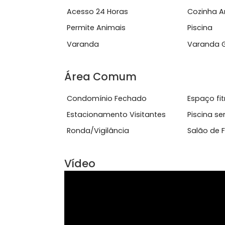
ilumina&ccedil;&atilde;o na...
Ver mais
Características do Imóve
Acesso 24 Horas
Coz
Permite Animais
Pisc
Varanda
Var
Área Comum
Condomínio Fechado
Esp
Estacionamento Visitantes
Pis
Ronda/Vigilância
Sal