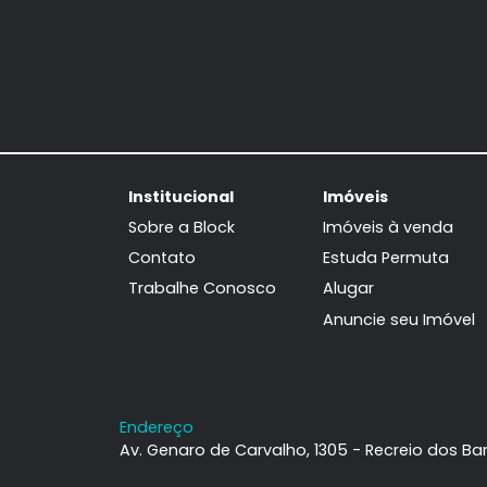
Casa de Condomínio
Recreio dos Bandeirantes, Rio de
Janeiro, RJ
128m²
4
-
2
1.300.000
R$
FAVORITOS
COMPARTILHAR