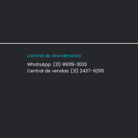
Condomínio
deirantes, Rio de
iro, RJ
-
2
370.000
COMPARTILHAR