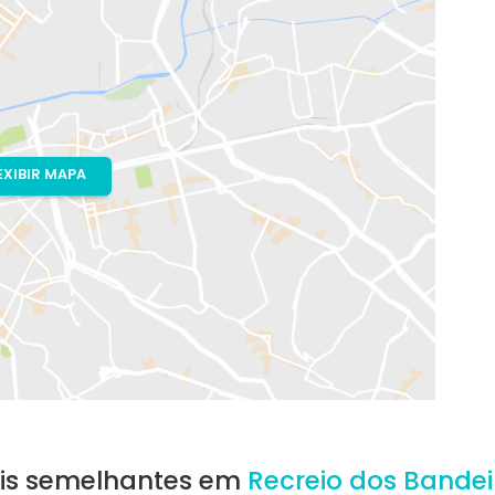
io de Janeiro, RJ
d Koury
EXIBIR MAPA