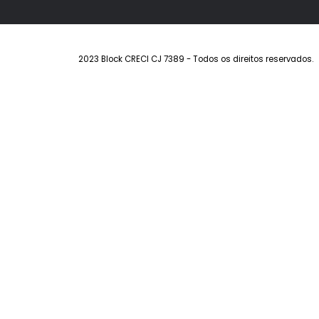
Institucional
Imóveis
Sobre a Block
Imóveis à ven
Contato
Estuda Permu
Trabalhe Conosco
Alugar
Anuncie seu I
Endereço
Av. Genaro de Carvalho, 1305 - Recreio 
2023 Block CRECI CJ 7389 - Todos os direitos rese