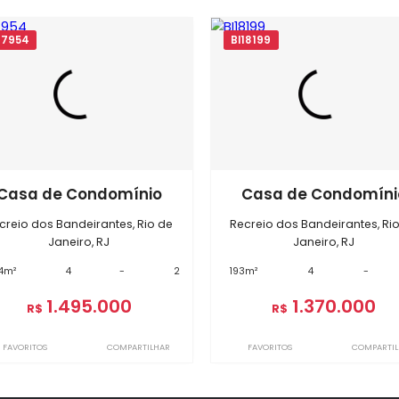
óveis semelhantes em
Recreio do
BI17954
BI18199