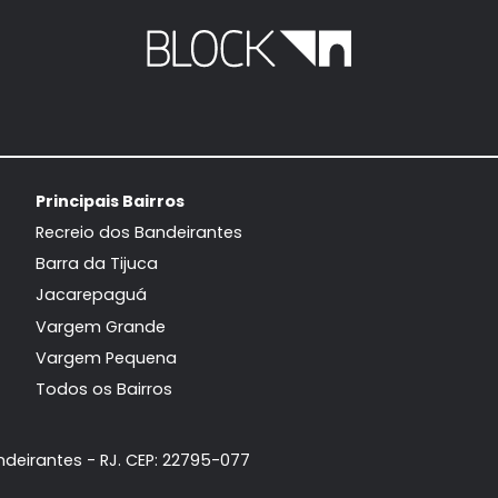
Casa de Condomínio
Casa de 
Recreio dos Bandeirantes, Rio de
Recreio dos Ban
Janeiro, RJ
Jane
204m²
4
-
2
193m²
4
1.495.000
1.
R$
R$
FAVORITOS
COMPARTILHAR
FAVORITOS