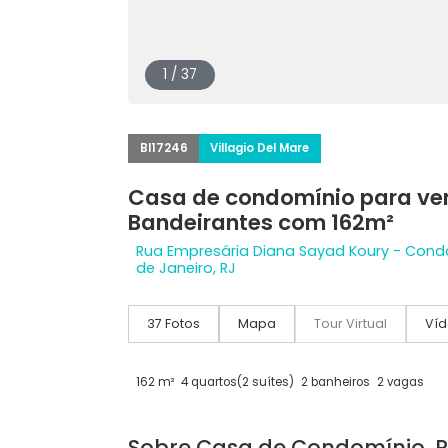
1 / 37
BI17246
Villagio Del Mare
Casa de condomínio para
Bandeirantes com 162m²
Rua Empresária Diana Sayad Koury - 
de Janeiro, RJ
37 Fotos
Mapa
Tour Virtual