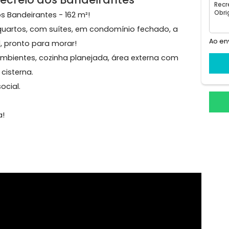
agas
o, Recreio dos Bandeirantes
eio dos Bandeirantes - 162 m²!
 de 4 quartos, com suítes, em condomínio fechado, a
ecável, pronto para morar!
com 2 ambientes, cozinha planejada, área externa com
lém de cisterna.
heiro social.
randa.
oposta!