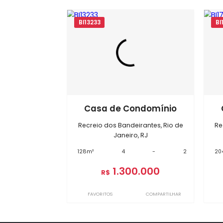
Im
BI13233