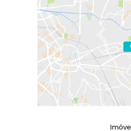
Localização do Imóvel
Condomínio:
Villagio Del Mare
Bairro:
Recreio dos Bandeirantes
- R
Endereço: Rua Empresária Diana Saya