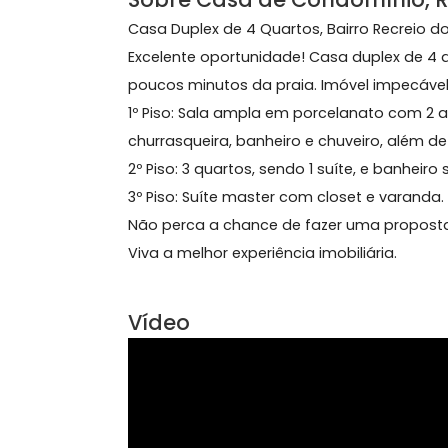
162 m²
4 quartos
(2 suítes)
2 banheiros
2 v
Sobre Casa de Condomíni
Casa Duplex de 4 Quartos, Bairro Recr
Excelente oportunidade! Casa duplex
poucos minutos da praia. Imóvel imp
1º Piso: Sala ampla em porcelanato 
churrasqueira, banheiro e chuveiro, a
2º Piso: 3 quartos, sendo 1 suíte, e ban
3º Piso: Suíte master com closet e va
Não perca a chance de fazer uma pr
Viva a melhor experiência imobiliária.