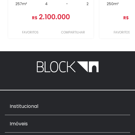
257m²
4
-
2
250m²
2.100.000
1
R$
R$
FAVORITOS
COMPARTILHAR
FAVORITOS
Institucional
Imóveis