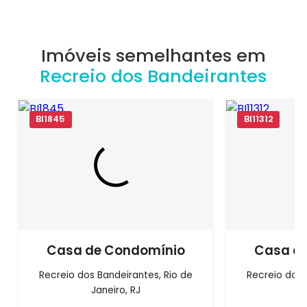
Imóveis semelhantes em
Recreio dos Bandeirantes
BI1845
BI11312
Casa de Condomínio
Casa d
Recreio dos Bandeirantes, Rio de
Recreio dos 
Janeiro, RJ
J