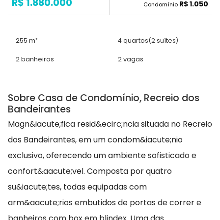
R$ 1.880.000
R$ 1.050
Condomínio
255 m²
4 quartos
(2 suítes)
2 banheiros
2 vagas
Sobre Casa de Condomínio, Recreio dos
Bandeirantes
Magn&iacute;fica resid&ecirc;ncia situada no Recreio
dos Bandeirantes, em um condom&iacute;nio
exclusivo, oferecendo um ambiente sofisticado e
confort&aacute;vel. Composta por quatro
su&iacute;tes, todas equipadas com
arm&aacute;rios embutidos de portas de correr e
banheiros com box em blindex. Uma das