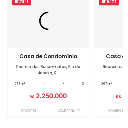
BI17841
BI19474
Casa de Condomínio
Casa d
Recreio dos Bandeirantes, Rio de
Recreio dos 
Janeiro, RJ
J
273m²
4
-
2
265m²
2.250.000
2
R$
R$
FAVORITOS
COMPARTILHAR
FAVORITOS