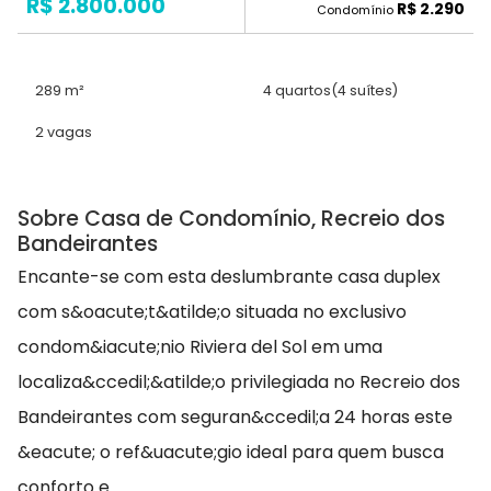
R$ 2.800.000
R$ 2.290
Condomínio
289 m²
4 quartos
(4 suítes)
2 vagas
Sobre Casa de Condomínio, Recreio dos
Bandeirantes
Encante-se com esta deslumbrante casa duplex
com s&oacute;t&atilde;o situada no exclusivo
condom&iacute;nio Riviera del Sol em uma
localiza&ccedil;&atilde;o privilegiada no Recreio dos
Bandeirantes com seguran&ccedil;a 24 horas este
&eacute; o ref&uacute;gio ideal para quem busca
conforto e