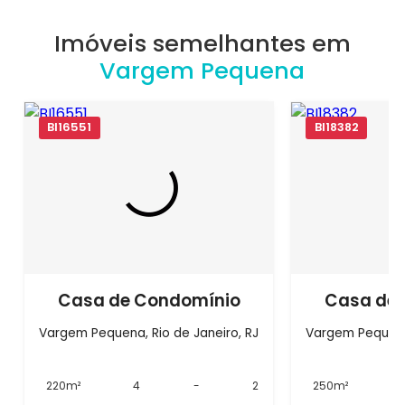
Imóveis semelhantes em
Vargem Pequena
BI16551
BI18382
Casa de Condomínio
Casa de
Vargem Pequena, Rio de Janeiro, RJ
Vargem Pequena,
220m²
4
-
2
250m²