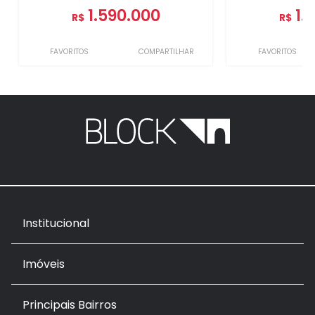
1.590.000
1.
R$
R$
FAVORITOS
COMPARTILHAR
FAVORITOS
Institucional
Imóveis
Principais Bairros