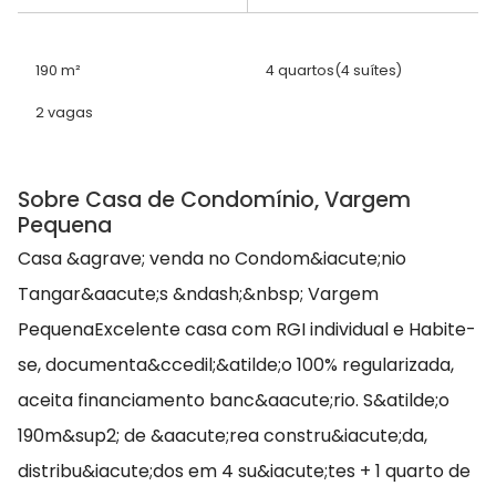
190 m²
4 quartos
(4 suítes)
2 vagas
Sobre Casa de Condomínio, Vargem
Pequena
Casa &agrave; venda no Condom&iacute;nio
Tangar&aacute;s &ndash;&nbsp; Vargem
PequenaExcelente casa com RGI individual e Habite-
se, documenta&ccedil;&atilde;o 100% regularizada,
aceita financiamento banc&aacute;rio. S&atilde;o
190m&sup2; de &aacute;rea constru&iacute;da,
distribu&iacute;dos em 4 su&iacute;tes + 1 quarto de