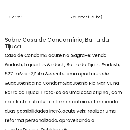
527 m²
5 quartos
(1 suíte)
Sobre Casa de Condomínio, Barra da
Tijuca
Casa de Condom&iacute;nio &agrave; venda
&ndash; 5 quartos &ndash; Barra da Tijuca &ndash;
527 m&sup2;Esta &eacute; uma oportunidade
&uacute;nica no Condom&iacute;nio Rio Mar VI, na
Barra da Tijuca. Trata-se de uma casa original, com
excelente estrutura e terreno inteiro, oferecendo
duas possibilidades incr&iacute;veis: realizar uma
reforma personalizada, aproveitando a
constru&ccedil;&atilde;o s&...