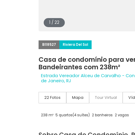
1 / 22
BI18527
Riviera Del Sol
Casa de condomínio para
Bandeirantes com 238m²
Estrada Vereador Alceu de Carvalho -
de Janeiro, RJ
22 Fotos
Mapa
Tour Virtual