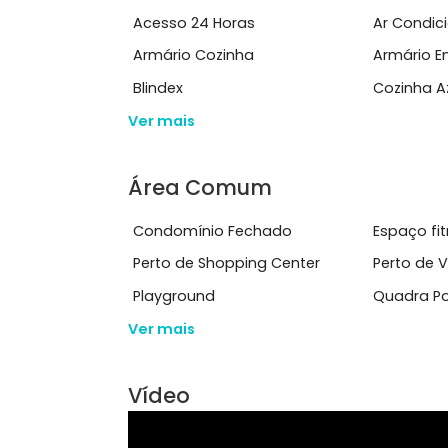
condicionado split instalados.Na ...
Ver mais
Características do Imóve
Acesso 24 Horas
Ar 
Armário Cozinha
Arm
Blindex
Coz
Ver mais
Área Comum
Condomínio Fechado
Esp
Perto de Shopping Center
Per