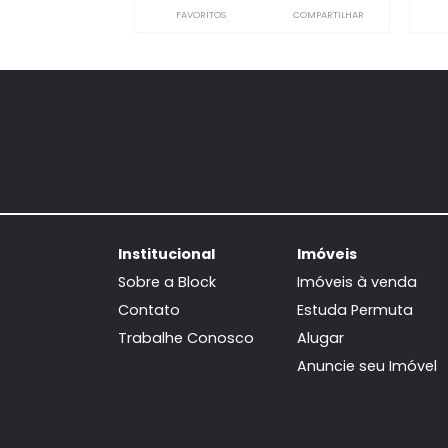
Casa de Condomínio
Recreio dos Bandeirantes, Rio de
Janeiro, RJ
296m²
5
-
3
2.800.000
R$
FAVORITOS
COMPARTILHAR