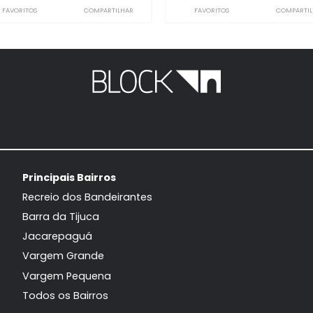
Casa de Condomínio
Casa de 
Recreio dos Bandeirantes, Rio de
Recreio dos Ban
Janeiro, RJ
Jane
392m²
5
-
2
392m²
5
2.850.000
2.
R$
R$
FAVORITOS
COMPARTILHAR
FAVORITOS