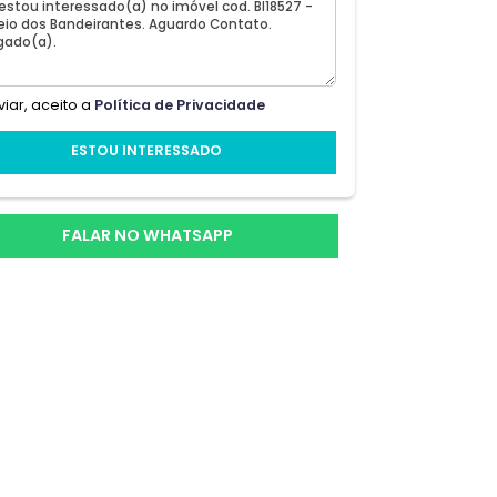
de em
iente
Ao enviar, aceito a
Política de Privacidade
ESTOU INTERESSADO
inco
to
FALAR NO WHATSAPP
 e
o
e ar-