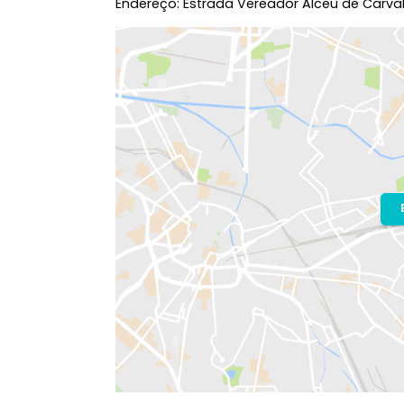
Localização do Imóvel
Condomínio:
Riviera Del Sol
Bairro:
Recreio dos Bandeirantes
- R
Endereço: Estrada Vereador Alceu de