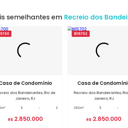
EXIBIR MAPA
óveis semelhantes em
Recreio do
BI15700
BI15702