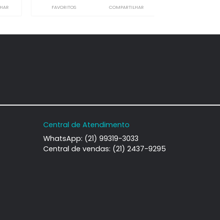
Condomínio
Casa de Condomínio
deirantes, Rio de
Recreio dos Bandeirantes, Rio de
iro, RJ
Janeiro, RJ
-
2
310m²
5
-
4
850.000
2.950.000
R$
COMPARTILHAR
FAVORITOS
COMPARTILHAR