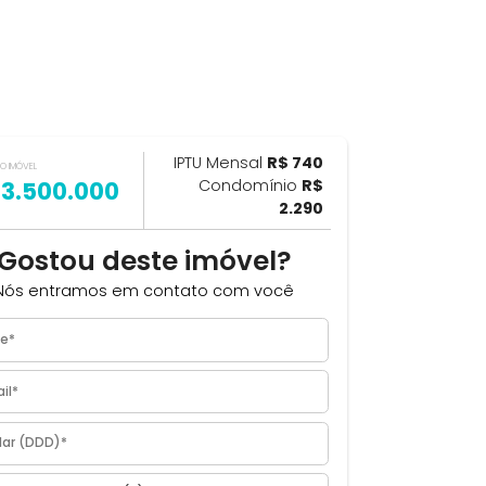
IPTU Mensal
R$ 740
ILHAR
VALOR DO IMÓVEL
R$ 3.500.000
Condomínio
R$
os
2.290
Gostou deste imóvel?
Rio
Nós entramos em contato com você