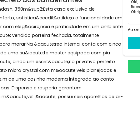
agas
o, Recreio dos Bandeirantes
tos &ndash; 350m&sup2;Esta casa exclusiva de
er conforto, sofistica&ccedil;&atilde;o e funcionalida
a morar com eleg&acirc;ncia e praticidade em um amb
l &eacute; vendido porteira fechada, totalmente
pronto para morar.Na &aacute;rea interna, conta com c
, incluindo uma su&iacute;te master equipada com pia
H&aacute; ainda um escrit&oacute;rio privativo perfei
rcelanato micro crystal com m&oacute;veis planejados
al&eacute;m de uma cozinha moderna integrada ao cant
 pessoas. Dispensa e rouparia garantem
de, e o im&oacute;vel j&aacute; possui seis aparelhos d