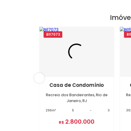
Im
BI17073