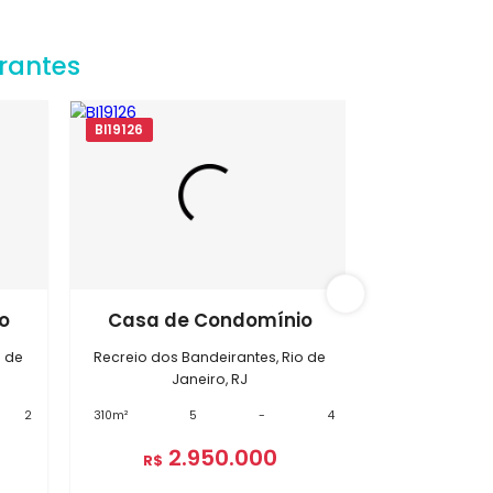
s Bandeirantes
BI19126