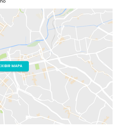
io de Janeiro, RJ
 Carvalho