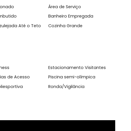
l
Condicionado
Área de Serviço
ário Embutido
Banheiro Empregada
inha Azulejada Até o Teto
Cozinha Grande
aço fitness
Estacionamento Visitante
to de Vias de Acesso
Piscina semi-olímpica