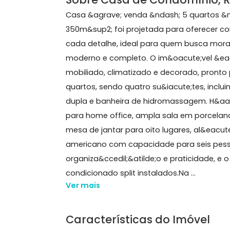
238 m²
5 quartos
(4 suítes)
2 banheiros
2 v
Sobre Casa de Condomíni
Casa &agrave; venda &ndash; 5 quar
350m&sup2; foi projetada para oferec
cada detalhe, ideal para quem busc
moderno e completo. O im&oacute;ve
mobiliado, climatizado e decorado, 
quartos, sendo quatro su&iacute;tes
dupla e banheira de hidromassagem. 
para home office, ampla sala em po
mesa de jantar para oito lugares, 
americano com capacidade para seis
organiza&ccedil;&atilde;o e praticida