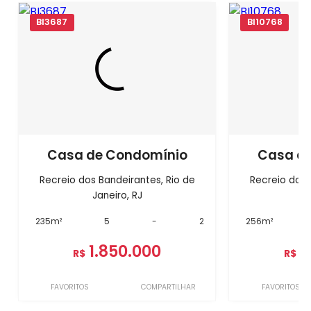
BI3687
BI10768
Casa de Condomínio
Casa d
Recreio dos Bandeirantes, Rio de
Recreio dos 
Janeiro, RJ
J
235m²
5
-
2
256m²
1.850.000
1
R$
R$
FAVORITOS
COMPARTILHAR
FAVORITOS