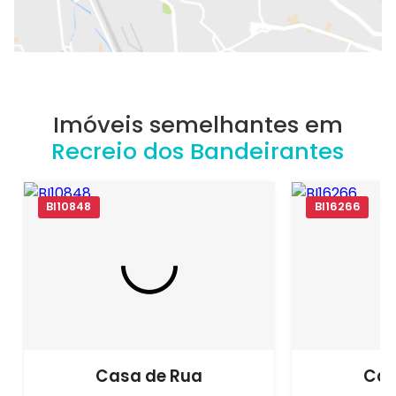
Imóveis semelhantes em
Recreio dos Bandeirantes
BI10848
BI16266
Casa de Rua
Cas