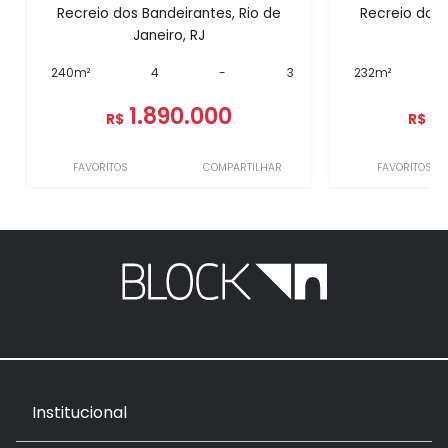
Recreio dos Bandeirantes, Rio de
Recreio dos 
Janeiro, RJ
J
240m²
4
-
3
232m²
1.890.000
1
R$
R$
FAVORITOS
COMPARTILHAR
FAVORITOS
Institucional