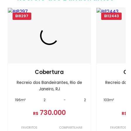
BI8297
BI12443
Cobertura
Co
Recreio dos Bandeirantes, Rio de
Recreio dos 
Janeiro, RJ
J
196m²
2
-
2
103m²
730.000
R$
R$
FAVORITOS
COMPARTILHAR
FAVORITOS