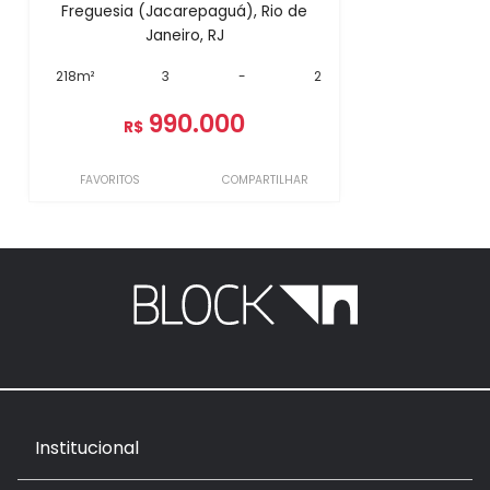
Freguesia (Jacarepaguá), Rio de
Janeiro, RJ
218m²
3
-
2
990.000
R$
FAVORITOS
COMPARTILHAR
Institucional