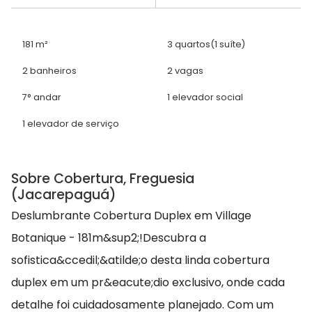
181 m²
3 quartos
(1 suíte)
2 banheiros
2 vagas
7° andar
1 elevador social
1 elevador de serviço
Sobre Cobertura, Freguesia
(Jacarepaguá)
Deslumbrante Cobertura Duplex em Village
Botanique - 181m&sup2;!Descubra a
sofistica&ccedil;&atilde;o desta linda cobertura
duplex em um pr&eacute;dio exclusivo, onde cada
detalhe foi cuidadosamente planejado. Com um