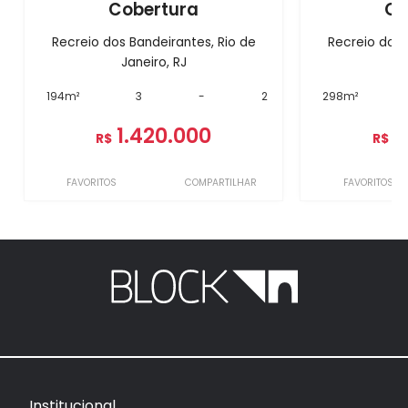
Cobertura
Co
Recreio dos Bandeirantes, Rio de
Recreio dos 
Janeiro, RJ
J
194m²
3
-
2
298m²
1.420.000
1
R$
R$
FAVORITOS
COMPARTILHAR
FAVORITOS
Institucional